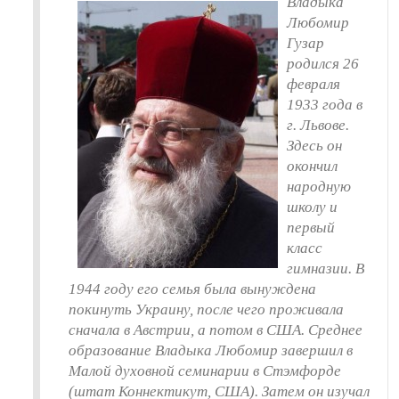
Владыка
Любомир
Гузар
родился 26
февраля
1933 года в
г. Львове.
Здесь он
окончил
народную
школу и
первый
класс
гимназии. В
1944 году его семья была вынуждена
покинуть Украину, после чего проживала
сначала в Австрии, а потом в США. Среднее
образование Владыка Любомир завершил в
Малой духовной семинарии в Стэмфорде
(штат Коннектикут, США). Затем он изучал