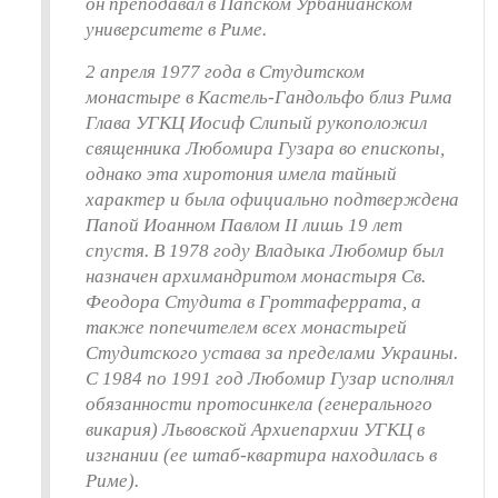
он преподавал в Папском Урбанианском
университете в Риме.
2 апреля 1977 года в Студитском
монастыре в Кастель-Гандольфо близ Рима
Глава УГКЦ Иосиф Слипый рукоположил
священника Любомира Гузара во епископы,
однако эта хиротония имела тайный
характер и была официально подтверждена
Папой Иоанном Павлом II лишь 19 лет
спустя. В 1978 году Владыка Любомир был
назначен архимандритом монастыря Св.
Феодора Студита в Гроттаферрата, а
также попечителем всех монастырей
Студитского устава за пределами Украины.
С 1984 по 1991 год Любомир Гузар исполнял
обязанности протосинкела (генерального
викария) Львовской Архиепархии УГКЦ в
изгнании (ее штаб-квартира находилась в
Риме).