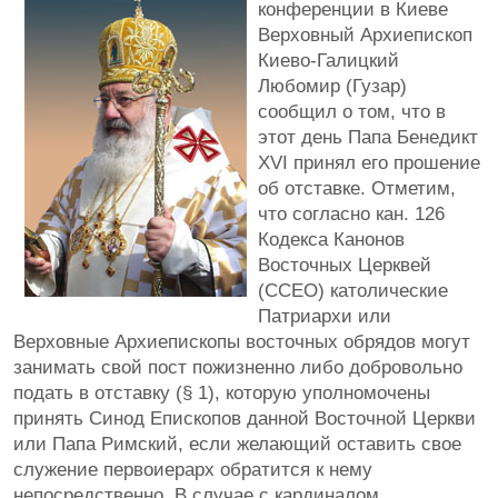
конференции в Киеве
Верховный Архиепископ
Киево-Галицкий
Любомир (Гузар)
сообщил о том, что в
этот день Папа Бенедикт
XVI принял его прошение
об отставке. Отметим,
что согласно кан. 126
Кодекса Канонов
Восточных Церквей
(CCEO) католические
Патриархи или
Верховные Архиепископы восточных обрядов могут
занимать свой пост пожизненно либо добровольно
подать в отставку (§ 1), которую уполномочены
принять Синод Епископов данной Восточной Церкви
или Папа Римский, если желающий оставить свое
служение первоиерарх обратится к нему
непосредственно. В случае с кардиналом