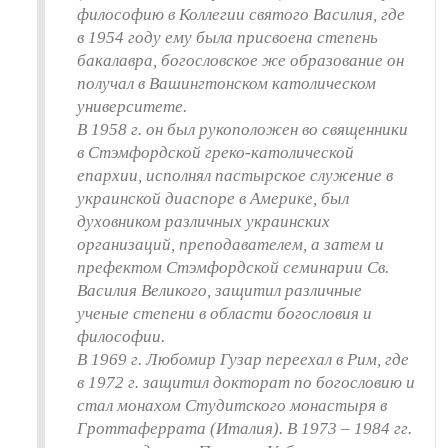
философию в Коллегии святого Василия, где
в 1954 году ему была присвоена степень
бакалавра, богословское же образование он
получал в Вашингтонском католическом
университете.
В 1958 г. он был рукоположен во священники
в Стэмфордской греко-католической
епархии, исполнял пастырское служение в
украинской диаспоре в Америке, был
духовником различных украинских
организаций, преподавателем, а затем и
префектом Стэмфордской семинарии Св.
Василия Великого, защитил различные
ученые степени в области богословия и
философии.
В 1969 г. Любомир Гузар переехал в Рим, где
в 1972 г. защитил докторат по богословию и
стал монахом Студитского монастыря в
Гроттаферрата (Италия). В 1973 – 1984 гг.