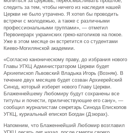
молиться за Церковь, переосмысливать прошлое,
следить за тем, чтобы ничего из наследия нашей
Церкви не было утрачено. Я хотел бы проводить
встречи с молодежью, а также с различными
профессиональными группами», — отметил
Первоиерарх украинских греко-католиков на покое.
Уже в этом месяце он встретится со студентами
Киево-Могилянской академии.
«Согласно каноническому праву, до избрания нового
Главы УГКЦ Администратором Церкви будет
Архиепископ Львовский Владыка Игорь (Возняк). В
течение двух месяцев будет созван Архиерейский
Синод, который изберет нового Главу Церкви.
Блаженнейшему Любомиру будут сохранены все
титулы и почести, приличествующие его сану», —
сообщил журналистам секретарь Синода Епископов
УГКЦ, куриальный епископ Богдан (Дзюрах).
Напомним, что Блаженнейший Любомир возглавил
УГКЦ десять лет назад, после смерти своего