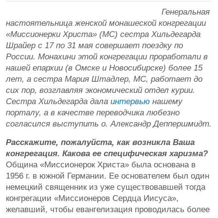
Генеральная
настоятельница женской монашеской конгрегации
«Миссионерки Христа» (MC) сестра Хильдегарда
Шрайер с 17 по 31 мая совершает поездку по
России. Монахини этой конгрегации проработали в
нашей епархии (в Омске и Новосибирске) более 15
лет, а сестра Мария Штадлер, MC, работает до
сих пор, возглавляя экономический отдел курии.
Сестра Хильдегарда дала
интервью
нашему
порталу, а в качестве переводчика любезно
согласился выступить о. Александр Деппершмидт.
Расскажите, пожалуйста, как возникла Ваша
конгрегация. Какова ее специфическая харизма?
Община «Миссионерок Христа» была основана в
1956 г. в южной Германии. Ее основателем был один
немецкий священник из уже существовавшей тогда
конгрегации «Миссионеров Сердца Иисуса»,
желавший, чтобы евангелизация проводилась более