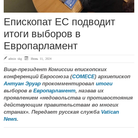
Епископат ЕС подводит
итоги выборов в
Европарламент
admin skg
Июнь 11, 2024
Вице-президент Комиссии епископских
конференций Евросоюза (
СОМЕСЕ
) архиепископ
Антуан Эруар
прокомментировал
итоги
выборов в
Европарламент
, назвав их
проявлением «недовольства и противостояния
действующим правительствам во многих
странах». Передает русская служба
Vatican
News
.