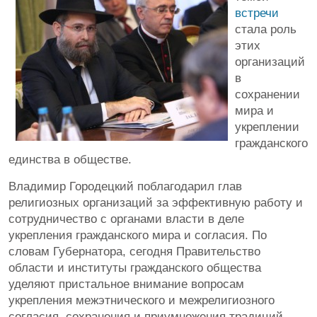
встречи
стала роль
этих
организаций
в
сохранении
мира и
укреплении
гражданского
единства в обществе.
Владимир Городецкий поблагодарил глав
религиозных организаций за эффективную работу и
сотрудничество с органами власти в деле
укрепления гражданского мира и согласия. По
словам Губернатора, сегодня Правительство
области и институты гражданского общества
уделяют пристальное внимание вопросам
укрепления межэтнического и межрелигиозного
согласия, сохранения и приумножения традиций,