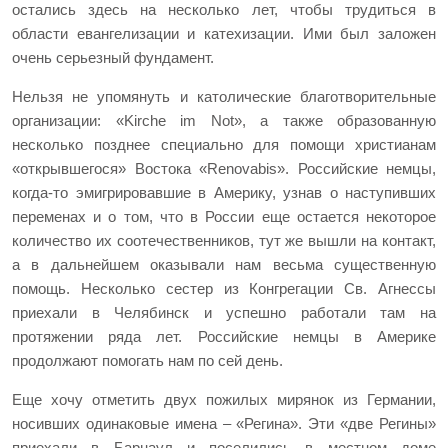
остались здесь на несколько лет, чтобы трудиться в
области евангелизации и катехизации. Ими был заложен
очень серьезный фундамент.
Нельзя не упомянуть и католические благотворительные
организации: «
Kirche
im
Not
», а также образованную
несколько позднее специально для помощи христианам
«открывшегося» Востока «Renovabis». Российские немцы,
когда-то эмигрировавшие в Америку, узнав о наступивших
переменах и о том, что в России еще остается некоторое
количество их соотечественников, тут же вышли на контакт,
а в дальнейшем оказывали нам весьма существенную
помощь. Несколько сестер из Конгрегации Св. Агнессы
приехали в Челябинск и успешно работали там на
протяжении ряда лет. Российские немцы в Америке
продолжают помогать нам по сей день.
Еще хочу отметить двух пожилых мирянок из Германии,
носивших одинаковые имена – «Регина». Эти «две Регины»