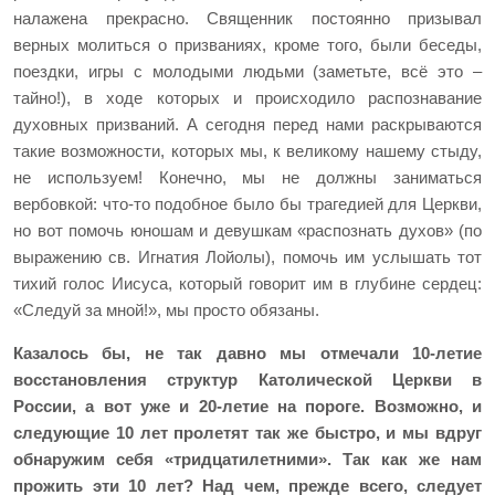
налажена прекрасно. Священник постоянно призывал
верных молиться о призваниях, кроме того, были беседы,
поездки, игры с молодыми людьми (заметьте, всё это –
тайно!), в ходе которых и происходило распознавание
духовных призваний. А сегодня перед нами раскрываются
такие возможности, которых
мы, к великому нашему стыду,
не используем! Конечно, мы не должны заниматься
вербовкой: что-то подобное было бы трагедией для Церкви,
но вот помочь юношам и девушкам «распознать духов» (по
выражению св. Игнатия Лойолы), помочь им услышать тот
тихий голос Иисуса, который говорит им в глубине сердец:
«Следуй за мной!», мы просто обязаны.
Казалось бы, не так давно мы отмечали 10-летие
восстановления структур Католической Церкви в
России, а вот уже и 20-летие на пороге. Возможно, и
следующие 10 лет пролетят так же быстро, и мы вдруг
обнаружим себя «тридцатилетними». Так как же нам
прожить эти 10 лет? Над чем, прежде всего, следует