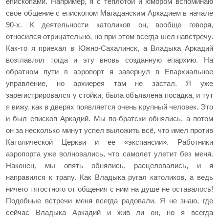
епископами. Например, я с теплотой и юмором вспоминаю
свое общение с епископом Магаданским Аркадием в начале
90-х. К деятельности католиков он, вообще говоря,
относился отрицательно, но при этом всегда шел навстречу.
Как-то я приехал в Южно-Сахалинск, а Владыка Аркадий
возглавлял тогда и эту вновь созданную епархию. На
обратном пути в аэропорт я завернул в Епархиальное
управление, но архиерея там не застал. Я уже
зарегистрировался у стойки, была объявлена посадка, и тут
я вижу, как в дверях появляется очень крупный человек. Это
и был епископ Аркадий. Мы по-братски обнялись, а потом
он за несколько минут успел выложить всё, что имел против
Католической Церкви и ее «экспансии». Работники
аэропорта уже волновались, что самолет улетит без меня.
Наконец, мы опять обнялись, расцеловались, и я
направился к трапу. Как Владыка ругал католиков, а ведь
ничего тягостного от общения с ним на душе не оставалось!
Подобные встречи меня всегда радовали. Я не знаю, где
сейчас Владыка Аркадий и жив ли он, но я всегда