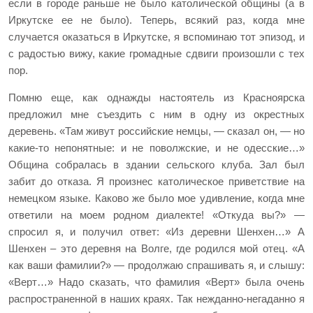
если в городе раньше не было католической общины (а в
Иркутске ее не было). Теперь, всякий раз, когда мне
случается оказаться в Иркутске, я вспоминаю тот эпизод, и
с радостью вижу, какие громадные сдвиги произошли с тех
пор.
Помню еще, как однажды настоятель из Красноярска
предложил мне съездить с ним в одну из окрестных
деревень. «Там живут российские немцы, — сказал он, — но
какие-то непонятные: и не поволжские, и не одесские…»
Община собралась в здании сельского клуба. Зал был
забит до отказа. Я произнес католическое приветствие на
немецком языке. Каково же было мое удивление, когда мне
ответили на моем родном диалекте! «Откуда вы?» —
спросил я, и получил ответ: «Из деревни Шенхен…» А
Шенхен – это деревня на Волге, где родился мой отец. «А
как ваши фамилии?» — продолжаю спрашивать я, и слышу:
«Верт…» Надо сказать, что фамилия «Верт» была очень
распространенной в наших краях. Так нежданно-негаданно я