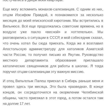
постучались в двери моей квартиры.
Еще могу вспомнить монахов-салезианцев. С одним из них,
отцом Иосифом Правдой, я познакомился за несколько
месяцев до моей епископской хиротонии. Мы встретились в
Вильнюсе. Всё еще продолжались советские времена, но в
воздухе уже пахло «весной» и «оттепелью». Мы
разговорились о ситуации в СССР, и мой собеседник сказал,
что очень хотел бы сюда приехать. Когда же я возглавил
Апостольскую администратуру для католиков Азиатской
части России, то получил письмо из Якутии. Руководство
местного департамента образования приглашало
католических священников для работы в школах. Я тогда
поручил отцам-салезианцам эту важную миссию.
И отец Вильгельм Палеш приехал в Сибирь раньше меня и
провел здесь три месяца. Это была «разведка». В конце
концов, он сосредоточился на окормлении Челябинской
общины, часто приезжал в этот город, а потом остался там
на долгие 17 лет.