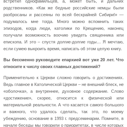
встретил однофамильцев, а, может быть, и дальних
родственников. «Как же бедные российские немцы были
разбросаны и рассеяны по всей бескрайней Сибири!» —
подумалось мне тогда. Много можно вспомнить таких
эпизодов, когда люди, католики по Крещению, наконец
получали возможность воочию увидеть священника или
епископа. И это – спустя долгие-долгие годы… Я мечтаю,
если сумею выкроить время, написать об этом целую книгу.
Вы бессменно руководите епархией вот уже 20 лет. Что
относите к числу своих главных достижений?
Применительно к Церкви сложно говорить о достижениях.
Ведь главное в Католической Церкви – не внешний блеск, не
«оболочка», а внутреннее, духовное содержание. Слово
«достижение», скорее, относится к физической или
материальной реальности. А что касается самого большого
и важного, что удалось сделать, так это, по моему
убеждению, основание в 1993 г. предсеминарии. Помните, в
начале беседы мы говорили о приоритетах, в числе которых