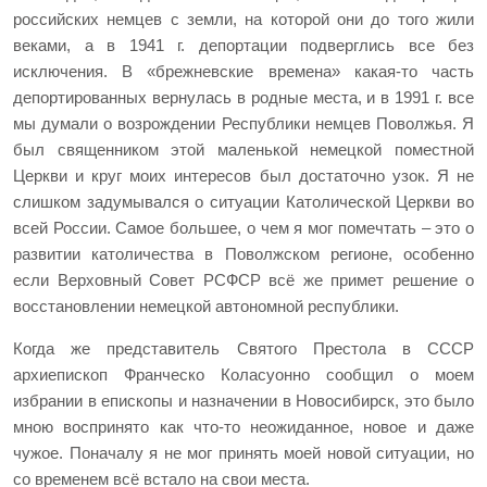
российских немцев с земли, на которой они до того жили
веками, а в 1941 г. депортации подверглись все без
исключения. В «брежневские времена» какая-то часть
депортированных вернулась в родные места, и в 1991 г. все
мы думали о возрождении Республики немцев Поволжья. Я
был священником этой маленькой немецкой поместной
Церкви и круг моих интересов был достаточно узок. Я не
слишком задумывался о ситуации Католической Церкви во
всей России. Самое большее, о чем я мог помечтать – это о
развитии католичества в Поволжском регионе, особенно
если Верховный Совет РСФСР всё же примет решение о
восстановлении немецкой автономной республики.
Когда же представитель Святого Престола в СССР
архиепископ Франческо Коласуонно сообщил о моем
избрании в епископы и назначении в Новосибирск, это было
мною воспринято как что-то неожиданное, новое и даже
чужое. Поначалу я не мог принять моей новой ситуации, но
со временем всё встало на свои места.