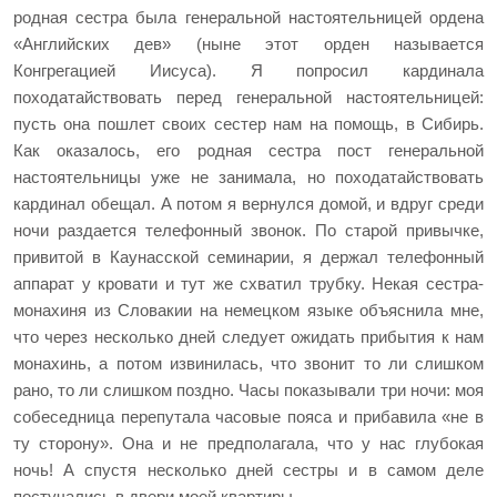
родная сестра была генеральной настоятельницей ордена
«Английских дев» (ныне этот орден называется
Конгрегацией Иисуса). Я попросил кардинала
походатайствовать перед генеральной настоятельницей:
пусть она пошлет своих сестер нам на помощь, в Сибирь.
Как оказалось, его родная сестра пост генеральной
настоятельницы уже не занимала, но походатайствовать
кардинал обещал. А потом я вернулся домой, и вдруг среди
ночи раздается телефонный звонок. По старой привычке,
привитой в Каунасской семинарии, я держал телефонный
аппарат у кровати и тут же схватил трубку. Некая сестра-
монахиня из Словакии на немецком языке объяснила мне,
что через несколько дней следует ожидать прибытия к нам
монахинь, а потом извинилась, что звонит то ли слишком
рано, то ли слишком поздно. Часы показывали три ночи: моя
собеседница перепутала часовые пояса и прибавила «не в
ту сторону». Она и не предполагала, что у нас глубокая
ночь! А спустя несколько дней сестры и в самом деле