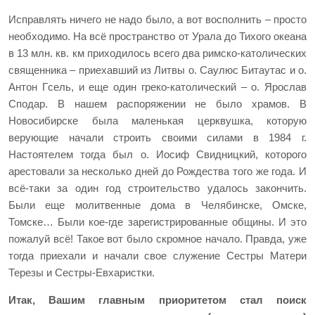
Исправлять ничего не надо было, а вот восполнить – просто
необходимо. На всё пространство от Урала до Тихого океана
в 13 млн. кв. км приходилось всего два римско-католических
священника – приехавший из Литвы о. Саулюс Битаутас и о.
Антон Гсель, и еще один греко-католический – о. Ярослав
Сподар. В нашем распоряжении не было храмов. В
Новосибирске была маленькая церквушка, которую
верующие начали строить своими силами в 1984 г.
Настоятелем тогда был о. Иосиф Свидницкий, которого
арестовали за несколько дней до Рождества того же года. И
всё-таки за один год строительство удалось закончить.
Были еще молитвенные дома в Челябинске, Омске,
Томске… Были кое-где зарегистрированные общины. И это
пожалуй всё! Такое вот было скромное начало. Правда, уже
тогда приехали и начали свое служение Сестры Матери
Терезы и Сестры-Евхаристки.
Итак, Вашим главным приоритетом стал поиск