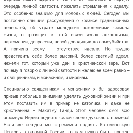
очередь личной святости, пожелать стремления к идеалу.
Это особенно значимо для молодых людей. Сегодня мы
постоянно слышим рассуждения о кризисе традиционных
ценностей, об утрате молодыми поколениями смысла
жизни, о грозящих в этой связи язвах алкоголизма,
наркомании, депрессии, порой доводящих до самоубийства.
А причина всему – отсутствие идеала. Но трудно
представить себе более высокий, более светлый идеал,
нежели тот, который уже дан в христианской вере. Вот
почему я говорю о личной святости и желаю ее всем равно –
и священникам, и монахиням, и мирянам.
Специально священникам и монахиням я бы адресовал
призыв побольше внимания уделять духовной жизни и при
этом поставить им в пример не католика, и даже не
христианина – Махатму Ганди. Этот человек смог всю
огромную Индию поднять силой своего духовного примера!
Если же сегодня мы стремимся поднять Католическую
Церковь в огромной России, то нам нужно быть, прежде