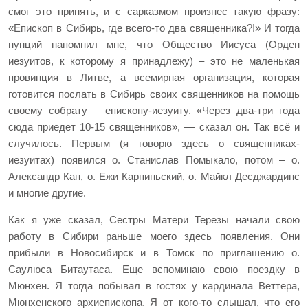
смог это принять, и с сарказмом произнес такую фразу:
«Епископ в Сибирь, где всего-то два священника?!» И тогда
нунций напомнил мне, что Общество Иисуса (Орден
иезуитов, к которому я принадлежу) – это не маленькая
провинция в Литве, а всемирная организация, которая
готовится послать в Сибирь своих священников на помощь
своему собрату – епископу-иезуиту. «Через два-три года
сюда приедет 10-15 священников», — сказал он. Так всё и
случилось. Первым (я говорю здесь о священниках-
иезуитах) появился о. Станислав Помыкало, потом – о.
Александр Кан, о. Ежи Карпиньский, о. Майкл Десджардинс
и многие другие.
Как я уже сказал, Сестры Матери Терезы начали свою
работу в Сибири раньше моего здесь появления. Они
прибыли в Новосибирск и в Томск по приглашению о.
Саулюса Битаутаса. Еще вспоминаю свою поездку в
Мюнхен. Я тогда побывал в гостях у кардинала Веттера,
Мюнхенского архиепископа. Я от кого-то слышал, что его