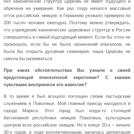
без канонических структур Церковь не имеет будущего и
обречена на умирание. Как раз тогда начался массовый
отток российских немцев: в Германию уезжало примерно по
200 тысяч человек ежегодно. Поэтому можно утверждать,
что учреждение канонических церковных структур в России
совершилось в самый подходящий момент. Если бы этого не
произошло, если бы не было назначений епископов, не
была бы открыта духовная семинария, наша Церковь не
смогла бы развиваться.
При каких обстоятельствах Вы узнали о своей
предстоящей епископской хиротонии? С какими
чувствами восприняли это известие?
В то время я был всецело поглощен своим пастырским
служением в Поволжье. Мой главный приход находился в
городе Марксе. Этот город был когда-то столицей
Автономной республики немцев Поволжья, культурным
центром всех российских немцев. Но в конце 20-х – начале
30-х годов, в ходе коллективизации, началась депортация