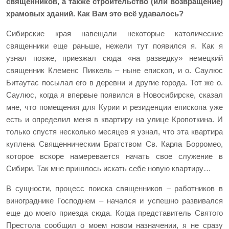
священников, а также строительство (или возвращение)
храмовых зданий. Как Вам это всё удавалось?
Сибирские края навещали некоторые католические
священники еще раньше, нежели тут появился я. Как я
узнал позже, приезжал сюда «на разведку» немецкий
священник Клеменс Пиккель – ныне епископ, и о. Саулюс
Битаутас посылал его в деревни и другие города. Тот же о.
Саулюс, когда я впервые появился в Новосибирске, сказал
мне, что помещения для Курии и резиденции епископа уже
есть и определил меня в квартиру на улице Кропоткина. И
только спустя несколько месяцев я узнал, что эта квартира
куплена Священническим Братством Св. Карла Борромео,
которое вскоре намеревается начать свое служение в
Сибири. Так мне пришлось искать себе новую квартиру…
В сущности, процесс поиска священников – работников в
винограднике Господнем – начался и успешно развивался
еще до моего приезда сюда. Когда представитель Святого
Престола сообщил о моем новом назначении, я не сразу