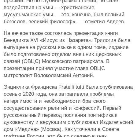
броский. Но по глубине размышлений, по силе
воздействия на умы — христианские,
мусульманские умы — это, конечно, был великий
богослов, великий философ», — отметил Авдеев.
На вечере также состоялась презентация книги
Бенедикта XVI «Иисус из Назарета». Трилогия была
выпущена на русском языке в одном томе, издание
было подготовлено отделом внешних церковных
связей (ОВЦС) Московского патриархата. В
презентации принял участие глава ОВЦС
митрополит Волоколамский Антоний.
Энциклика Франциска Fratelli tutti была опубликована
осенью 2020 года, она затрагивала проблемы
нетерпимости и необходимости братского
сосуществования религий и конфессий. Первый
русскоязычный перевод послания понтифика к
духовенству и верующим опубликовал Издательский
дом «Медина» (Москва). Как уточняли в Совете
муфтиев России, это было сделано в знак