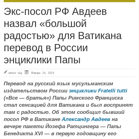
Экс-посол РФ Авдеев
назвал «большой
радостью» для Ватикана
перевод в России
энциклики Папы
admin skg
Январь 24, 2024
Перевод на русский язык мусульманским
издательством России
энциклики
Fratelli tutti
(«Все — братья») Папы Римского Франциска
стал сенсацией для Ватикана и был воспринят
там с радостью. Об этом сообщил бывший
посол РФ в Ватикане
Александр Авдеев
на
вечере памяти Йозефа Ратцингера — Папы
Бенедикта XVI — в первую годовщину его