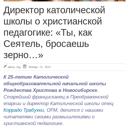
Директор католической
школы о христианской
педагогике: «Ты, как
Сеятель, бросаешь
зерно…»
admin skg
Ноябрь 13, 2019
К 25-летию Католической
общеобразовательной начальной школы
Рождества Христова в Новосибирске.
Старейший францисканец в Преображенской
епархии и директор Католической школы
отец
Коррадо Трабукки
,
OFM
,
делится с нашими
читателями
своими размышлениями о
христианской педагогике.