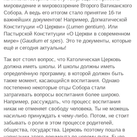
мировидение и мировоззрение Второго Ватиканского
Собора. А ведь его итогом стало принятие 16-ти
важнейших документов! Например, Догматической
Конституции «О Церкви» (
Lumen gentium
). Или
Пастырской Конституции «О Церкви в современном
мире» (
Gaudium et
s
pes
). Это те документы, которые
ещё и сегодня актуальны!
Так вот стоял вопрос, что Католическая Церковь
должна иметь школы. И школы должны иметь
определённую программу, в которой должен быть
также момент, касающийся воспитания. Однако
постепенно некоторые отцы Собора стали
затрагивать вопросы воспитания более широко.
Например, рассуждать, что процесс воспитания
никак не отменяет свободу человека. Ты не можешь
насильно принуждать к чему-либо. Потом, не стоит
забывать о роли в этом процессе родителей,
общества, государства. Церковь поэтому пошла в
написании этого документа по новому пути. Было