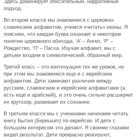
Здесь доминирует описательный, нарративный
подход.
Во втором классе мы знакомимся с церковно-
славянским алфавитом, учимся «читать» иконы. Я
поясняю, что каждая буква означает и некоторое
понятие церковного обихода. ‘А’ – Ангел, ‘Р’ –
Рождество, ‘П’ – Пасха. Изучая алфавит, мы с
детьми входим в символический, о́бразный мир.
Третий класс – это континуация тех же уроков, но
при этом мы знакомимся еще и с еврейским
алфавитом. Дети замечают различие между
русским, славянским и еврейским алфавитами (а
есть ещё и арабский), и это очень сильно расширяет
их кругозор, развивает их сознание.
В третьем классе мы с учениками начинаем читать
книгу Бытия
(Берешит)
по-еврейски. И дети с
большим интересом это делают. Я своими глазами
видел результат. Дети прекрасно реагируют,