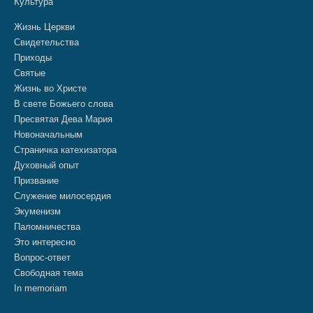
Культура
Жизнь Церкви
Свидетельства
Приходы
Святые
Жизнь во Христе
В свете Божьего слова
Пресвятая Дева Мария
Новоначальным
Страничка катехизатора
Духовный опыт
Призвание
Служение милосердия
Экуменизм
Паломничества
Это интересно
Вопрос-ответ
Свободная тема
In memoriam