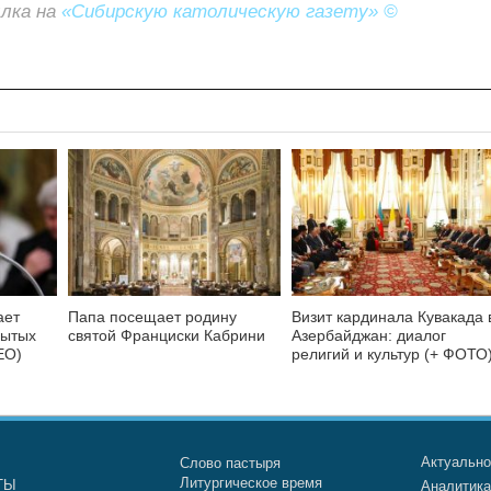
ылка на
«Сибирскую католическую газету» ©
ает
Папа посещает родину
Визит кардинала Кувакада 
бытых
святой Франциски Кабрини
Азербайджан: диалог
ЕО)
религий и культур (+ ФОТО
Актуальн
Слово пастыря
Литургическое время
ТЫ
Аналитик