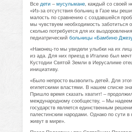
Все
дети
‒
мусульмане
, каждый со своей 
«Из-за отсутствия больниц в Газе мы реши
малость по сравнению с создавшейся проб
мы чувствуем необходимость заботиться о
сколько потребуется для их выздоровлени
педиатрический
больницы
«Бамбино Джез
«Наконец-то мы увидели улыбки на их лиц
из ада. Для них приезд в Италию был мечт
Кустодии Святой Земли в Иерусалиме оте
инициативу.
«Было непросто вызволить детей. Для это
египетскими властями. В нашем списке знач
Пришло время сказать хватит! ‒ продолжи
международному сообществу, ‒ Мы надеемс
государств является единственным решен
палестинским народами. Однако по сути в 
живут в мире».