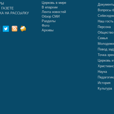
Церковь в мире
РЫ
Документ
В епархии
 ГАЗЕТЕ
Вопросы б
Лента новостей
КА НА РАССЫЛКУ
Собеседн
Обзор СМИ
Разделы
Наш гость
Фото
Персона
Архивы
Общество
Семья
Молодежн
Повод зад
Точка зре
Церковь и
Христианс
Наука
Педагогик
История
Культура