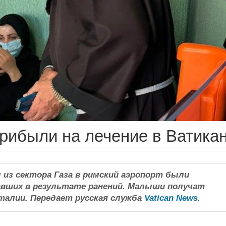
прибыли на лечение в Ватика
 из сектора Газa в римский аэропорт были
давших в результате ранений. Малыши получат
талии. Передает русская служба
Vatican News
.