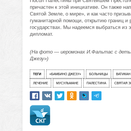
Посол Палестины при Святейшем Престоле
причастен к этой инициативе. Он также нап
Святой Земле, о мире», и как часто призы
гуманитарной помощи, открытию границ и
государствах. Мы надеемся выбраться из э
дипломат.
(На фото — иеромонах И.Фальтас с детьм
Джезу»)
ТЕГИ
«БАМБИНО ДЖЕЗУ»
БОЛЬНИЦЫ
ВАТИКАН
ЛЕЧЕНИЕ
МУСУЛЬМАНЕ
ПАЛЕСТИНА
СВЯТАЯ 