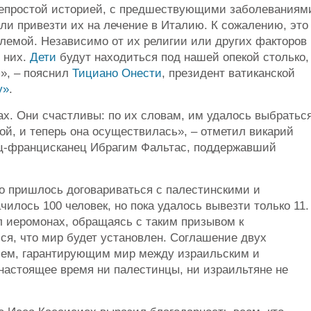
непростой историей, с предшествующими заболеваниям
ли привезти их на лечение в Италию. К сожалению, это
лемой. Независимо от их религии или других факторов
 них.
Дети
будут находиться под нашей опекой столько,
я», ‒ пояснил
Тициано Онести
, президент ватиканской
у»
.
ах. Они счастливы: по их словам, им удалось выбратьс
ой, и теперь она осуществилась», ‒ отметил викарий
ц-францисканец Ибрагим Фальтас, поддержавший
го пришлось договариваться с палестинскими и
илось 100 человек, но пока удалось вывезти только 11.
л иеромонах, обращаясь с таким призывом к
я, что мир будет установлен. Соглашение двух
ием, гарантирующим мир между израильским и
настоящее время ни палестинцы, ни израильтяне не