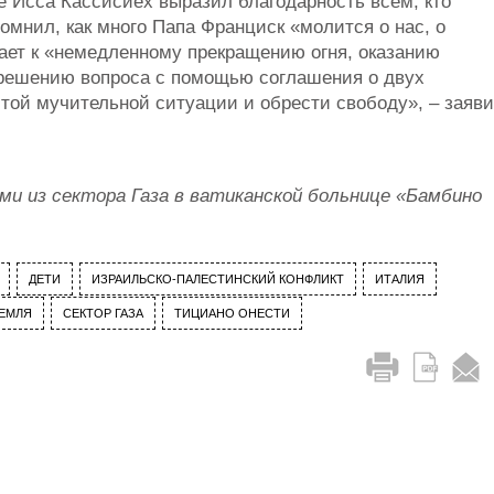
 Исса Кассисиех выразил благодарность всем, кто
омнил, как много Папа Франциск «молится о нас, о
вает к «немедленному прекращению огня, оказанию
 решению вопроса с помощью соглашения о двух
той мучительной ситуации и обрести свободу», ‒ заяв
и из сектора Газа в ватиканской больнице «Бамбино
ДЕТИ
ИЗРАИЛЬСКО-ПАЛЕСТИНСКИЙ КОНФЛИКТ
ИТАЛИЯ
ЗЕМЛЯ
СЕКТОР ГАЗА
ТИЦИАНО ОНЕСТИ