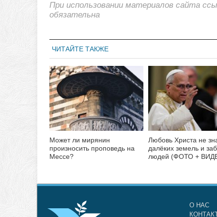
При использовании материалов сайта сс
обязательна
ЧИТАЙТЕ ТАКЖЕ
Может ли мирянин
Любовь Христа не зн
произносить проповедь на
далёких земель и за
Мессе?
людей (ФОТО + ВИД
О НАС
КОНТАК