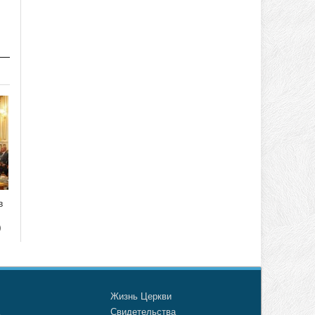
в
)
о
Жизнь Церкви
а
Свидетельства