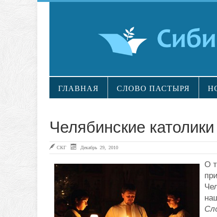
ГЛАВНАЯ
СЛОВО ПАСТЫРЯ
Н
Челябинские католики
СКГ
Декабрь 29, 2010
О т
пр
Че
на
Сл