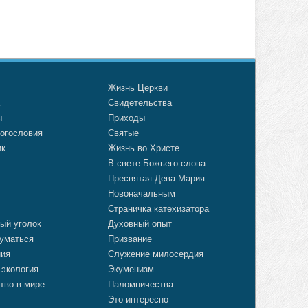
о
Жизнь Церкви
а
Свидетельства
ы
Приходы
огословия
Святые
ик
Жизнь во Христе
В свете Божьего слова
Пресвятая Дева Мария
Новоначальным
Страничка катехизатора
ый уголок
Духовный опыт
уматься
Призвание
ния
Служение милосердия
 экология
Экуменизм
тво в мире
Паломничества
Это интересно