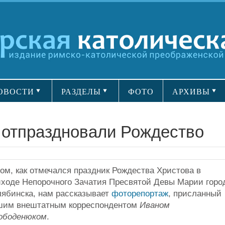
ОВОСТИ
РАЗДЕЛЫ
ФОТО
АРХИВЫ
 отпраздновали Рождество
ом, как отмечался праздник Рождества Христова в
иходе Непорочного Зачатия Пресвятой Девы Марии горо
лябинска, нам рассказывает
фоторепортаж
, присланный
шим внештатным корреспондентом
Иваном
ободенюком
.