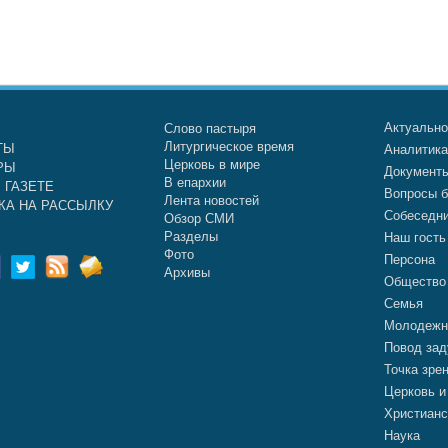
Актуальн
Слово пастыря
Литургическое время
ТЫ
Аналитик
Церковь в мире
РЫ
Документ
В епархии
 ГАЗЕТЕ
Вопросы б
Лента новостей
КА НА РАССЫЛКУ
Собеседн
Обзор СМИ
Разделы
Наш гость
Фото
Персона
Архивы
Общество
Семья
Молодежн
Повод зад
Точка зре
Церковь и
Христианс
Наука