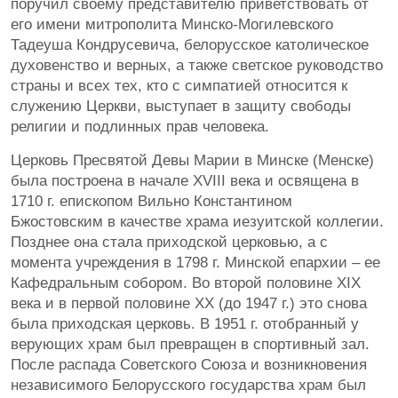
поручил своему представителю приветствовать от
его имени митрополита Минско-Могилевского
Тадеуша Кондрусевича, белорусское католическое
духовенство и верных, а также светское руководство
страны и всех тех, кто с симпатией относится к
служению Церкви, выступает в защиту свободы
религии и подлинных прав человека.
Церковь Пресвятой Девы Марии в Минске (Менске)
была построена в начале XVIII века и освящена в
1710 г. епископом Вильно Константином
Бжостовским в качестве храма иезуитской коллегии.
Позднее она стала приходской церковью, а с
момента учреждения в 1798 г. Минской епархии – ее
Кафедральным собором. Во второй половине XIX
века и в первой половине XX (до 1947 г.) это снова
была приходская церковь. В 1951 г. отобранный у
верующих храм был превращен в спортивный зал.
После распада Советского Союза и возникновения
независимого Белорусского государства храм был