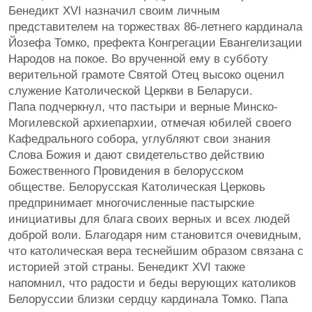
Бенедикт XVI назначил своим личным
представителем на торжествах 86-летнего кардинала
Йозефа Томко, префекта Конгрегации Евангелизации
Народов на покое. Во врученной ему в субботу
верительной грамоте Святой Отец высоко оценил
служение Католической Церкви в Беларуси.
Папа подчеркнул, что пастыри и верные Минско-
Могилевской архиепархии, отмечая юбилей своего
Кафедрального собора, углубляют свои знания
Слова Божия и дают свидетельство действию
Божественного Провидения в белорусском
обществе. Белорусская Католическая Церковь
предпринимает многочисленные пастырские
инициативы для блага своих верных и всех людей
доброй воли. Благодаря ним становится очевидным,
что католическая вера теснейшим образом связана с
историей этой страны. Бенедикт XVI также
напомнил, что радости и беды верующих католиков
Белоруссии близки сердцу кардинала Томко. Папа