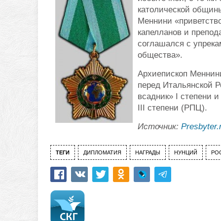
католической общины
Меннини «приветство
капелланов и препод
соглашался с упрека
общества».
Архиепископ Меннин
перед Итальянской Р
всадник» I степени и
III степени (РПЦ).
Источник:
Presbyter.
ТЕГИ
ДИПЛОМАТИЯ
НАГРАДЫ
НУНЦИЙ
РО