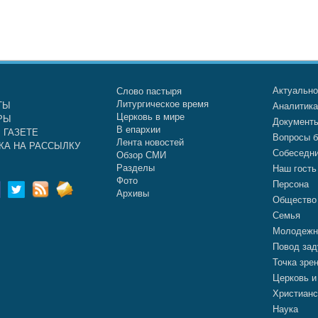
Актуальн
Слово пастыря
Литургическое время
ТЫ
Аналитик
Церковь в мире
РЫ
Документ
В епархии
 ГАЗЕТЕ
Вопросы б
Лента новостей
КА НА РАССЫЛКУ
Собеседн
Обзор СМИ
Разделы
Наш гость
Фото
Персона
Архивы
Общество
Семья
Молодежн
Повод зад
Точка зре
Церковь и
Христианс
Наука