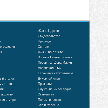
о
Жизнь Церкви
а
Свидетельства
ы
Приходы
огословия
Святые
ик
Жизнь во Христе
В свете Божьего слова
Пресвятая Дева Мария
Новоначальным
Страничка катехизатора
ый уголок
Духовный опыт
уматься
Призвание
ния
Служение милосердия
 экология
Экуменизм
тво в мире
Паломничества
Это интересно