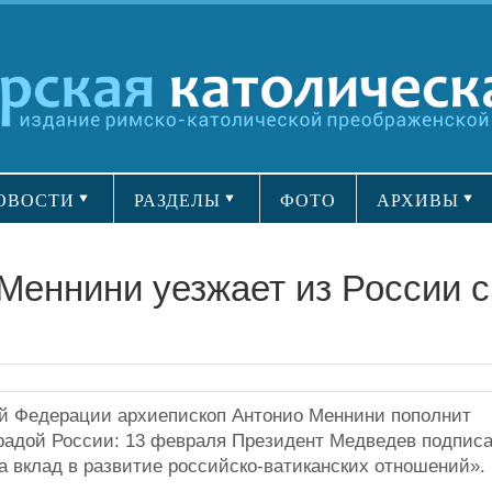
ОВОСТИ
РАЗДЕЛЫ
ФОТО
АРХИВЫ
Меннини уезжает из России с
й Федерации архиепископ Антонио Меннини пополнит
градой России: 13 февраля Президент Медведев подпис
а вклад в развитие российско-ватиканских отношений».