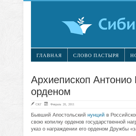
ГЛАВНАЯ
СЛОВО ПАСТЫРЯ
Н
Архиепископ Антонио 
орденом
СКГ
Февраль 20, 2011
Бывший Апостольский
нунций
в Российско
свою копилку орденов государственной на
указ о награждении его орденом Дружбы «з