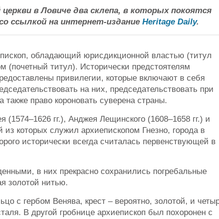
 церкви в Ловиче два склепа, в которых покоятся
со ссылкой на интернет-издание
Heritage Daily
.
епископ, обладающий юрисдикционной властью (титул
 (почетный титул). Исторически предстоятелям
редоставлены привилегии, которые включают в себя
едседательствовать на них, председательствовать при
а также право короновать суверена страны.
 (1574–1626 гг.), Анджея Лещинского (1608–1658 гг.) и
й из которых служил архиепископом Гнезно, города в
орого исторически всегда считалась первенствующей в
енными, в них прекрасно сохранились погребальные
ая золотой нитью.
цо с гербом Венява, крест – вероятно, золотой, и четы
сталя. В другой гробнице архиепископ был похоронен с