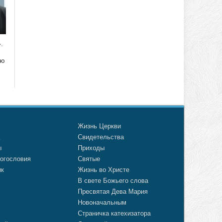
.
ию
о
Жизнь Церкви
а
Свидетельства
ы
Приходы
огословия
Святые
ик
Жизнь во Христе
В свете Божьего слова
Пресвятая Дева Мария
Новоначальным
Страничка катехизатора