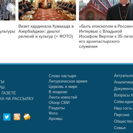
Визит кардинала Кувакада в
«Быть епископом в России»
культуры
Азербайджан: диалог
Интервью с Владыкой
религий и культур (+ ФОТО)
Иосифом Вертом к 35-лет
его архипастырского
служения
Актуальн
Слово пастыря
Литургическое время
ТЫ
Аналитик
Церковь в мире
РЫ
Документ
В епархии
 ГАЗЕТЕ
Вопросы б
Лента новостей
КА НА РАССЫЛКУ
Собеседн
Обзор СМИ
Разделы
Наш гость
Фото
Персона
Архивы
Общество
Семья