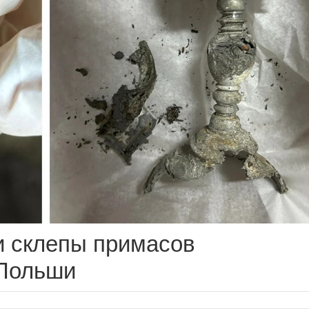
и склепы примасов
 Польши