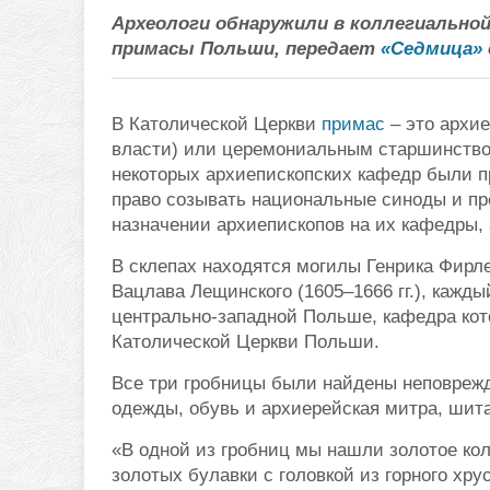
Археологи обнаружили в коллегиальной
примасы Польши, передает
«Седмица»
В Католической Церкви
примас
– это архи
власти) или церемониальным старшинством
некоторых архиепископских кафедр были п
право созывать национальные синоды и пр
назначении архиепископов на их кафедры, 
В склепах находятся могилы Генрика Фирлея
Вацлава Лещинского (1605–1666 гг.), кажды
центрально-западной Польше, кафедра кот
Католической Церкви Польши.
Все три гробницы были найдены неповрежд
одежды, обувь и архиерейская митра, шит
«В одной из гробниц мы нашли золотое коль
золотых булавки с головкой из горного хру