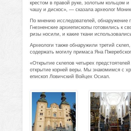
крестом в правой руке, золотым кольцом и
чашу и дискос», — сказала археолог Моник
По мнению исследователей, обнаружение гр
Гнезненские архиепископы готовились к сво
ризы носили, и какие ткани использовались
Археологи также обнаружили третий склеп,
содержать могилу примаса Яна Пжеребского 
«Открытие склепов четырех предстоятелей
открытие корней веры. Мы знакомимся с х
епископ Ловичский Войцех Осиал.