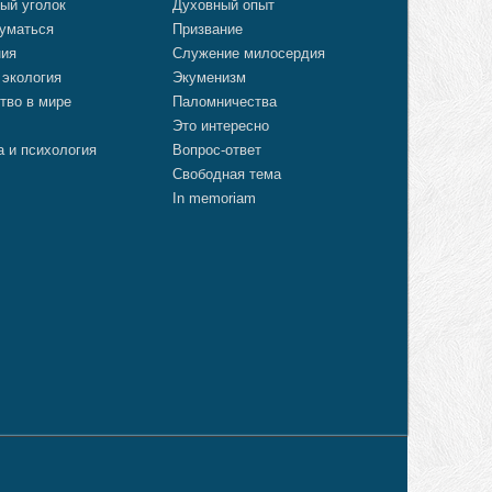
ый уголок
Духовный опыт
уматься
Призвание
ния
Служение милосердия
 экология
Экуменизм
тво в мире
Паломничества
Это интересно
а и психология
Вопрос-ответ
Свободная тема
In memoriam