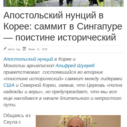
Апостольский нунций в
Корее: саммит в Сингапуре
— поистине исторический
admin skg
Июнь 12, 2018
Апостольский нунций
в Корее и
Монголии архиепископ
Альфред Шуереб
приветствовал состоявшийся во вторник
«поистине исторический» саммит между лидерами
США
и Северной Кореи, заявив, что Церковь «полна
надежды и веры», но предупреждает, что мы все
еще находимся в начале длительного и непростого
пути.
Общаясь из
Сеула с