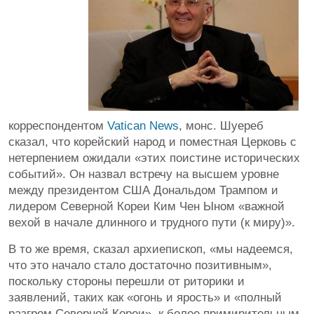
корреспондентом
Vatican News
, монс. Шуереб
сказал, что корейский народ и поместная Церковь с
нетерпением ожидали «этих поистине исторических
событий». Он назвал встречу на высшем уровне
между президентом США Дональдом Трампом и
лидером Северной Кореи Ким Чен Ыном «важной
вехой в начале длинного и трудного пути (к миру)».
В то же время, сказал архиепископ, «мы надеемся,
что это начало стало достаточно позитивным»,
поскольку стороны перешли от риторики и
заявлений, таких как «огонь и ярость» и «полный
разгром Северной Кореи», к более примирительным