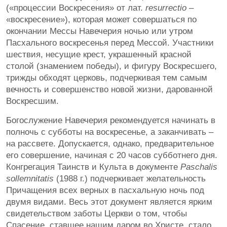
(«процессии Воскресения» от лат.
resurrectio
–
«воскресение»), которая может совершаться по
окончании Мессы Навечерия ночью или утром
Пасхального воскресенья перед Мессой. Участники
шествия, несущие крест, украшенный красной
столой (знамением победы), и фигуру Воскресшего,
трижды обходят церковь, подчеркивая тем самым
вечность и совершенство новой жизни, дарованной
Воскресшим.
Богослужение Навечерия рекомендуется начинать в
полночь с субботы на воскресенье, а заканчивать –
на рассвете. Допускается, однако, предварительное
его совершение, начиная с 20 часов субботнего дня.
Конгрегация Таинств и Культа в документе
Paschalis
sollemnitatis
(1988 г.) подчеркивает желательность
Причащения всех верных в пасхальную ночь под
двумя видами. Весь этот документ является ярким
свидетельством заботы Церкви о том, чтобы
Спасение, ставшее нашим даром во Христе, стало