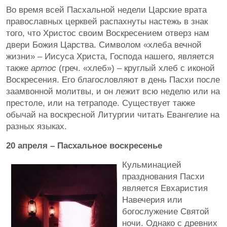
Во время всей Пасхальной недели Царские врата
православных церквей распахнуты настежь в знак
того, что Христос своим Воскресением отверз нам
двери Божия Царства. Символом «хлеба вечной
жизни» – Иисуса Христа, Господа нашего, является
также
артос
(греч. «хлеб») – круглый хлеб с иконой
Воскресения. Его благословляют в день Пасхи после
заамвонной молитвы, и он лежит всю неделю или на
престоле, или на тетраподе. Существует также
обычай на воскресной Литургии читать Евангелие на
разных языках.
20 апреля – Пасхальное воскресенье
Кульминацией
празднования Пасхи
является Евхаристия
Навечерия или
богослужение Святой
ночи. Однако с древних