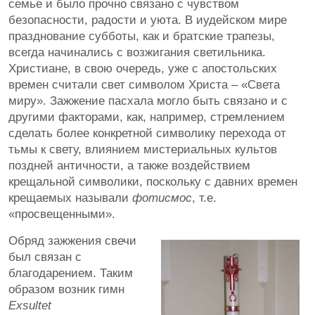
семье и было прочно связано с чувством
безопасности, радости и уюта. В иудейском мире
празднование субботы, как и братские трапезы,
всегда начинались с возжигания светильника.
Христиане, в свою очередь, уже с апостольских
времен считали свет символом Христа – «Света
миру». Зажжение пасхала могло быть связано и с
другими факторами, как, например, стремлением
сделать более конкретной символику перехода от
тьмы к свету, влиянием мистериальных культов
поздней античности, а также воздействием
крещальной символики, поскольку с давних времен
крещаемых называли
фотисмос
, т.е.
«просвещенными».
Обряд зажжения свечи
был связан с
благодарением. Таким
образом возник гимн
Exsultet