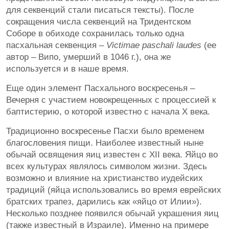
для секвенций стали писаться тексты). После
сокращения числа секвенций на Тридентском
Соборе в обиходе сохранилась только одна
пасхальная секвенция –
Victimae paschali laudes
(ее
автор – Випо, умерший в 1046 г.), она же
используется и в наше время.
Еще один элемент Пасхального воскресенья –
Вечерня с участием новокрещенных с процессией к
баптистерию, о которой известно с начала Х века.
Традиционно воскресенье Пасхи было временем
благословения пищи. Наиболее известный ныне
обычай освящения яиц известен с XII века. Яйцо во
всех культурах являлось символом жизни. Здесь
возможно и влияние на христианство иудейских
традиций (яйца использовались во время еврейских
братских трапез, дарились как «яйцо от Илии»).
Несколько позднее появился обычай украшения яиц
(также известный в Израиле). Именно на примере