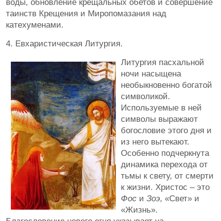
воды, обновление крещальных обетов и совершение
таинств Крещения и Миропомазания над
катехуменами.
4. Евхаристическая Литургия.
Литургия пасхальной
ночи насыщена
необыкновенно богатой
символикой.
Используемые в ней
символы выражают
богословие этого дня и
из него вытекают.
Особенно подчеркнута
динамика перехода от
тьмы к свету, от смерти
к жизни. Христос – это
Фос
и
Зоэ
, «Свет» и
«Жизнь».