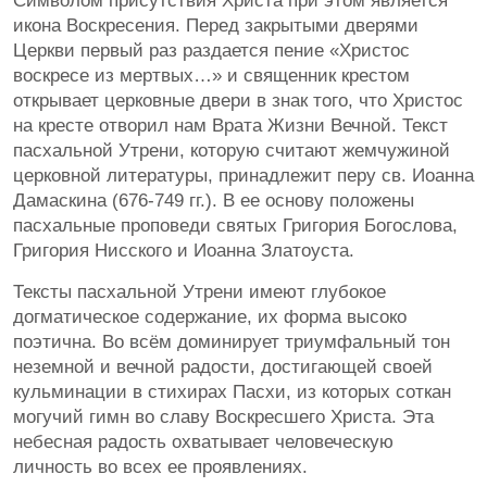
Символом присутствия Христа при этом является
икона Воскресения. Перед закрытыми дверями
Церкви первый раз раздается пение «Христос
воскресе из мертвых…» и священник крестом
открывает церковные двери в знак того, что Христос
на кресте отворил нам Врата Жизни Вечной. Текст
пасхальной Утрени, которую считают жемчужиной
церковной литературы, принадлежит перу св. Иоанна
Дамаскина (676-749 гг.). В ее основу положены
пасхальные проповеди святых Григория Богослова,
Григория Нисского и Иоанна Златоуста.
Тексты пасхальной Утрени имеют глубокое
догматическое содержание, их форма высоко
поэтична. Во всём доминирует триумфальный тон
неземной и вечной радости, достигающей своей
кульминации в стихирах Пасхи, из которых соткан
могучий гимн во славу Воскресшего Христа. Эта
небесная радость охватывает человеческую
личность во всех ее проявлениях.