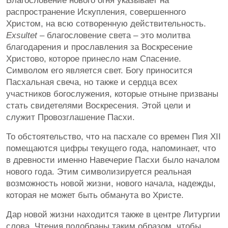
Благословение нового огня указывает на
распространение Искупления, совершенного
Христом, на всю сотворенную действительность.
Exsultet
– благословение света – это молитва
благодарения и прославления за Воскресение
Христово, которое принесло нам Спасение.
Символом его является свет. Богу приносится
Пасхальная свеча, но также и сердца всех
участников богослужения, которые отныне призваны
стать свидетелями Воскресения. Этой цели и
служит Провозглашение Пасхи.
То обстоятельство, что на пасхале со времен Пия XII
помещаются цифры текущего года, напоминает, что
в древности именно Навечерие Пасхи было началом
нового года. Этим символизируется реальная
возможность новой жизни, нового начала, надежды,
которая не может быть обманута во Христе.
Дар новой жизни находится также в центре Литургии
слова. Чтения подобраны таким образом, чтобы