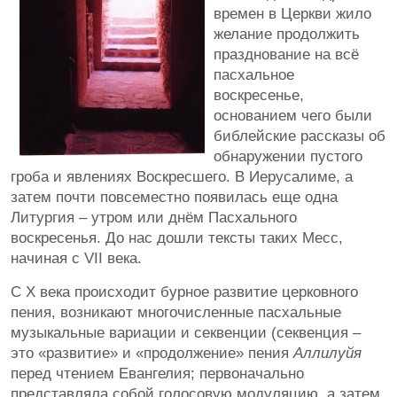
времен в Церкви жило
желание продолжить
празднование на всё
пасхальное
воскресенье,
основанием чего были
библейские рассказы об
обнаружении пустого
гроба и явлениях Воскресшего. В Иерусалиме, а
затем почти повсеместно появилась еще одна
Литургия – утром или днём Пасхального
воскресенья. До нас дошли тексты таких Месс,
начиная с VII века.
С Х века происходит бурное развитие церковного
пения, возникают многочисленные пасхальные
музыкальные вариации и секвенции (секвенция –
это «развитие» и «продолжение» пения
Аллилуйя
перед чтением Евангелия; первоначально
представляла собой голосовую модуляцию, а затем