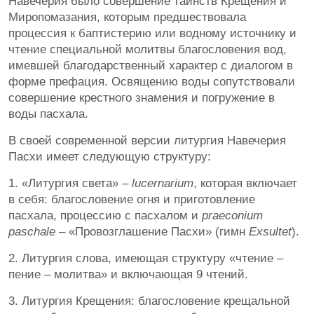
Навечерия было совершение таинств Крещения и
Миропомазания, которым предшествовала
процессия к баптистерию или водному источнику и
чтение специальной молитвы благословения вод,
имевшей благодарственный характер с диалогом в
форме префация. Освящению воды сопутствовали
совершение крестного знамения и погружение в
воды пасхала.
В своей современной версии литургия Навечерия
Пасхи имеет следующую структуру:
1. «Литургия света» –
lucernarium
, которая включает
в себя: благословение огня и приготовление
пасхала, процессию с пасхалом и
praeconium
paschale
– «Провозглашение Пасхи» (гимн
Exsultet
).
2. Литургия слова, имеющая структуру «чтение –
пение – молитва» и включающая 9 чтений.
3. Литургия Крещения: благословение крещальной