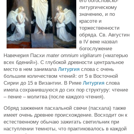
его богословско-
литургическому
значению, и по
красоте и
торжественности
обряда. Св. Августин
в IV веке назвал
богослужение
Навечерия Пасхи
mater omnium vigiliarum
(«матерью
всех бдений»). С глубокой древности центральное
место в нем занимала
Литургия
слова с очень
большим количеством чтений: от 5 в Восточной
Сирии до 15 в Византии. В Риме
Литургия
слова
имела сохранившуюся до сих пор структуру: чтение
– пение – молитва (после каждого чтения).
Обряд зажжения пасхальной свечи (пасхала) также
имеет очень древнее происхождение. Восходит он к
естественному обычаю зажигать светильник при
наступлении темноты, что практиковалось в каждой