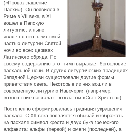
(«Провозглашение
Пасхи»). Он появился в
Риме в VII веке, в XI
вошел в Папскую
литургию, а ныне
является неотъемлемой
частью литургии Святой
ночи во всех церквах
Латинского обряда. По
своему содержанию этот гимн выражает богословие
пасхальной ночи. В других литургических традициях
Западной Церкви существовали другие формы
приветствия света. Некоторые из них вошли в
современную литургию Навечерия (например,
возношение пасхала с возгласом «Свет Христов»).
Постепенно сформировалась традиция украшения
пасхала. С XII века появляется обычай изображать
на пасхале символ креста и двух букв греческого
алфавита: альфы (первой) и омеги (последней), а