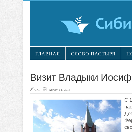
ГЛАВНАЯ
СЛОВО ПАСТЫРЯ
Н
Визит Владыки Иосиф
СКГ
Август 14, 2014
С 1
па
Де
Фер
св