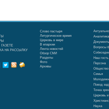
Актуальн
Слово пастыря
Литургическое время
ТЫ
Аналитик
Церковь в мире
РЫ
Документ
В епархии
 ГАЗЕТЕ
Вопросы б
Лента новостей
КА НА РАССЫЛКУ
Собеседн
Обзор СМИ
Разделы
Наш гость
Фото
Персона
Архивы
Общество
Семья
Молодежн
Повод зад
Точка зре
Церковь и
Христианс
Наука