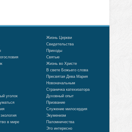
о
Жизнь Церкви
а
Свидетельства
ы
Приходы
огословия
Святые
ик
Жизнь во Христе
В свете Божьего слова
Пресвятая Дева Мария
Новоначальным
Страничка катехизатора
ый уголок
Духовный опыт
уматься
Призвание
ния
Служение милосердия
 экология
Экуменизм
тво в мире
Паломничества
Это интересно