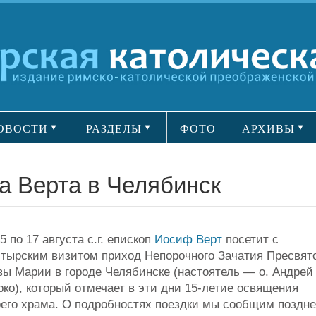
ОВОСТИ
РАЗДЕЛЫ
ФОТО
АРХИВЫ
а Верта в Челябинск
5 по 17 августа с.г. епископ
Иосиф Верт
посетит с
стырским визитом приход Непорочного Зачатия Пресвят
вы Марии в городе Челябинске (настоятель — о. Андрей
ко), который отмечает в эти дни 15-летие освящения
оего храма. О подробностях поездки мы сообщим поздне