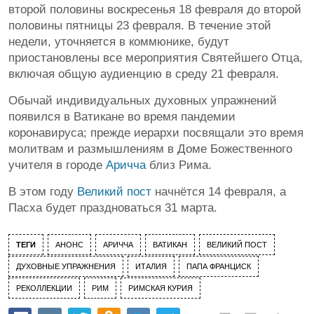
второй половины воскресенья 18 февраля до второй
половины пятницы 23 февраля. В течение этой
недели, уточняется в коммюнике, будут
приостановлены все мероприятия Святейшего Отца,
включая общую аудиенцию в среду 21 февраля.
Обычай индивидуальных духовных упражнений
появился в Ватикане во время пандемии
коронавируса; прежде иерархи посвящали это время
молитвам и размышлениям в Доме Божественного
учителя в городе
Аричча
близ Рима.
В этом году
Великий пост
начнётся 14 февраля, а
Пасха будет праздноваться 31 марта.
ТЕГИ
АНОНС
АРИЧЧА
ВАТИКАН
ВЕЛИКИЙ ПОСТ
ДУХОВНЫЕ УПРАЖНЕНИЯ
ИТАЛИЯ
ПАПА ФРАНЦИСК
РЕКОЛЛЕКЦИИ
РИМ
РИМСКАЯ КУРИЯ