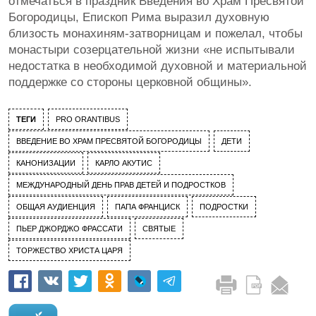
отмечаться в праздник Введения во Храм Пресвятой
Богородицы, Епископ Рима выразил духовную
близость монахиням-затворницам и пожелал, чтобы
монастыри созерцательной жизни «не испытывали
недостатка в необходимой духовной и материальной
поддержке со стороны церковной общины».
ТЕГИ
PRO ORANTIBUS
ВВЕДЕНИЕ ВО ХРАМ ПРЕСВЯТОЙ БОГОРОДИЦЫ
ДЕТИ
КАНОНИЗАЦИИ
КАРЛО АКУТИС
МЕЖДУНАРОДНЫЙ ДЕНЬ ПРАВ ДЕТЕЙ И ПОДРОСТКОВ
ОБЩАЯ АУДИЕНЦИЯ
ПАПА ФРАНЦИСК
ПОДРОСТКИ
ПЬЕР ДЖОРДЖО ФРАССАТИ
СВЯТЫЕ
ТОРЖЕСТВО ХРИСТА ЦАРЯ