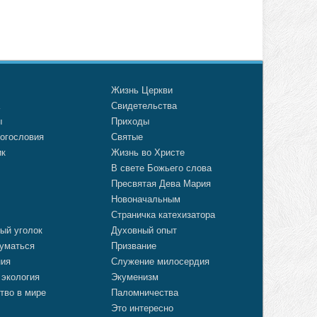
о
Жизнь Церкви
а
Свидетельства
ы
Приходы
огословия
Святые
ик
Жизнь во Христе
В свете Божьего слова
Пресвятая Дева Мария
Новоначальным
Страничка катехизатора
ый уголок
Духовный опыт
уматься
Призвание
ния
Служение милосердия
 экология
Экуменизм
тво в мире
Паломничества
Это интересно