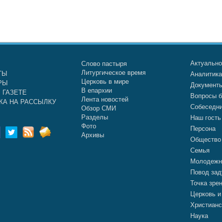
Актуальн
Слово пастыря
Литургическое время
ТЫ
Аналитик
Церковь в мире
РЫ
Документ
В епархии
 ГАЗЕТЕ
Вопросы б
Лента новостей
КА НА РАССЫЛКУ
Собеседн
Обзор СМИ
Разделы
Наш гость
Фото
Персона
Архивы
Общество
Семья
Молодежн
Повод зад
Точка зре
Церковь и
Христианс
Наука