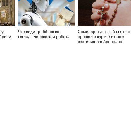
ну
Что видит ребёнок во
Семинар о детской святост
абрини
взгляде человека и робота
прошел в кармелитском
святилище в Аренцано