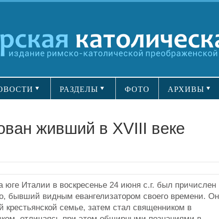
ОВОСТИ
РАЗДЕЛЫ
ФОТО
АРХИВЫ
ван живший в XVIII веке
 юге Италии в воскресенье 24 июня с.г. был причислен 
о, бывший видным евангелизатором своего времени. Он
ой крестьянской семье, затем стал священником в
ком, отличаясь при этом обширными познаниями в