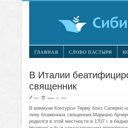
ГЛАВНАЯ
СЛОВО ПАСТЫРЯ
Н
В Италии беатифициро
священник
СКГ
Июнь 25, 2012
В коммуне Контурси-Терму близ Салерно на
лику блаженных священник Мариано Арчер
родился в этой местности в 1707 г. в бедн
Неаполе и был странствующим проповедни