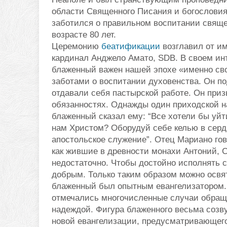
области Священного Писания и богословия
заботился о правильном воспитании священ
возрасте 80 лет.
Церемонию
беатификации
возглавил от им
кардинал Анджело Амато, SDB. В своем ин
блаженный важен нашей эпохе «именно св
заботами о воспитании духовенства. Он п
отдавали себя пастырской работе. Он при
обязанностях. Однажды один приходской н
блаженный сказал ему: “Все хотели бы уйти
нам Христом? Оборудуй себе келью в сердц
апостольское служение”. Отец Мариано гов
как жившие в древности монахи Антоний, 
недостаточно. Чтобы достойно исполнять 
добрым. Только таким образом можно освя
блаженный был опытным евангелизатором.
отмечались многочисленные случаи обращ
надеждой. Фигура блаженного весьма созву
новой евангелизации, предусматривающего