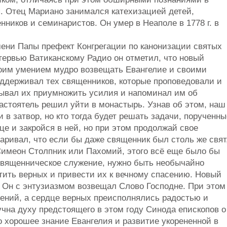
. Отец Мариано занимался катехизацией детей,
ников и семинаристов. Он умер в Неаполе в 1778 г. в
ени Папы префект Конгрегации по канонизации святых
тервью Ватиканскому Радио он отметил, что новый
оим умением мудро возвещать Евангелие и своими
оддерживал тех священников, которые проповедовали и
зывал их приумножить усилия и напоминал им об
астоятель решил уйти в монастырь. Узнав об этом, наш
 в затвор, но кто тогда будет решать задачи, порученны
е и закройся в ней, но при этом продолжай свое
аривал, что если бы даже священник был столь же свят
Симеон Столпник или Пахомий, этого всё еще было бы
священническое служение, нужно быть необычайно
тить верных и привести их к вечному спасению. Новый
 Он с энтузиазмом возвещал Слово Господне. При этом
ений, а сердце верных преисполнялись радостью и
чна духу предстоящего в этом году Синода епископов о
 хорошее знание Евангелия и развитие укорененной в