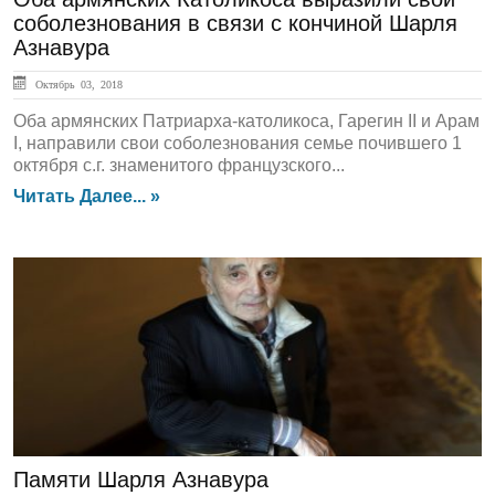
соболезнования в связи с кончиной Шарля
Азнавура
Октябрь 03, 2018
Оба армянских Патриарха-католикоса, Гарегин II и Арам
I, направили свои соболезнования семье почившего 1
октября с.г. знаменитого французского...
Читать Далее... »
In Memoriam
Памяти Шарля Азнавура