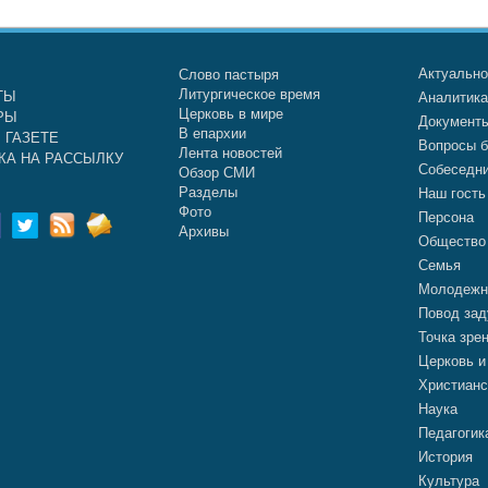
Актуальн
Слово пастыря
Литургическое время
ТЫ
Аналитик
Церковь в мире
РЫ
Документ
В епархии
 ГАЗЕТЕ
Вопросы б
Лента новостей
КА НА РАССЫЛКУ
Собеседн
Обзор СМИ
Разделы
Наш гость
Фото
Персона
Архивы
Общество
Семья
Молодежн
Повод зад
Точка зре
Церковь и
Христианс
Наука
Педагогик
История
Культура