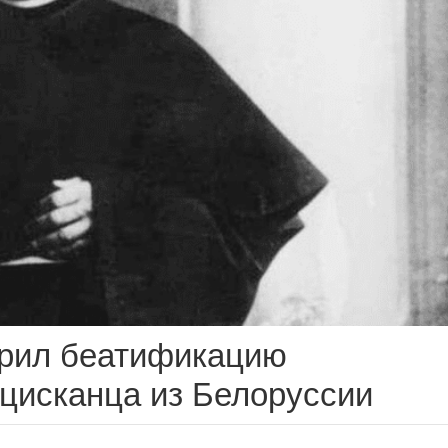
рил беатификацию
цисканца из Белоруссии