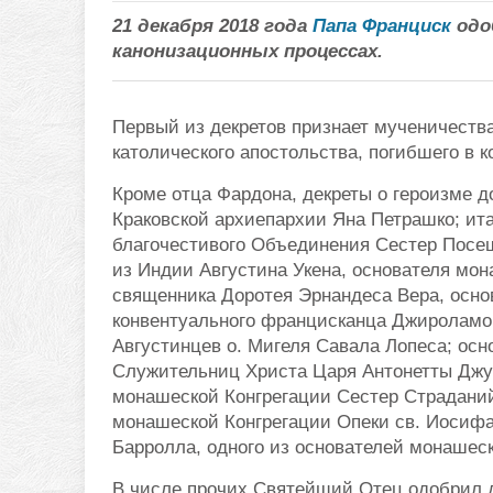
21 декабря 2018 года
Папа Франциск
одо
канонизационных процессах.
Первый из декретов признает мученичеств
католического апостольства, погибшего в к
Кроме отца Фардона, декреты о героизме д
Краковской архиепархии Яна Петрашко; ит
благочестивого Объединения Сестер Посе
из Индии Августина Укена, основателя мон
священника Доротея Эрнандеса Вера, основ
конвентуального францисканца Джироламо 
Августинцев о. Мигеля Савала Лопеса; ос
Служительниц Христа Царя Антонетты Джу
монашеской Конгрегации Сестер Страданий
монашеской Конгрегации Опеки св. Иосифа
Барролла, одного из основателей монашеск
В числе прочих Святейщий Отец одобрил д