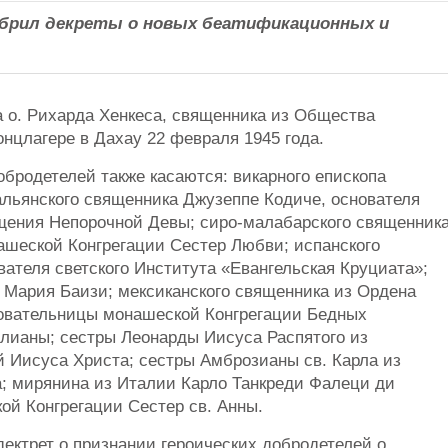
брил декреты о новых беатификационных и
а о. Рихарда Хенкеса, священника из Общества
онцлагере в Дахау 22 февраля 1945 года.
обродетелей также касаются: викарного епископа
альянского священника Джузеппе Кодиче, основателя
щения Непорочной Девы; сиро-малабарского священник
ашеской Конгрегации Сестер Любви; испанского
ателя светского Института «Евангельская Круциата»;
Мария Баизи; мексиканского священника из Ордена
новательницы монашеской Конгрегации Бедных
лианы; сестры Леонарды Иисуса Распятого из
 Иисуса Христа; сестры Амброзианы св. Карла из
; мирянина из Италии Карло Танкреди Фалеци ди
ой Конгрегации Сестер св. Анны.
ектрет о признании героических добродетелей о.