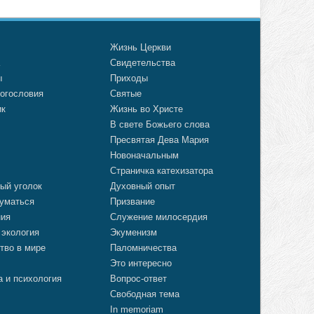
о
Жизнь Церкви
а
Свидетельства
ы
Приходы
огословия
Святые
ик
Жизнь во Христе
В свете Божьего слова
Пресвятая Дева Мария
Новоначальным
Страничка катехизатора
ый уголок
Духовный опыт
уматься
Призвание
ния
Служение милосердия
 экология
Экуменизм
тво в мире
Паломничества
Это интересно
а и психология
Вопрос-ответ
Свободная тема
In memoriam