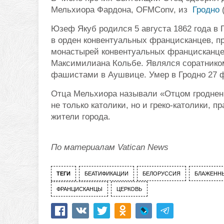
Мельхиора Фардона, OFMСonv, из
Гродно
(
Юзеф Якуб родился 5 августа 1862 года в 
в орден конвентуальных францисканцев, п
монастырей конвентуальных францисканцев
Максимилиана Кольбе. Являлся соратнико
фашистами в Аушвице. Умер в Гродно 27 ф
Отца Мельхиора называли «Отцом гродненц
не только католики, но и греко-католики, 
жители города.
По материалам Vatican News
ТЕГИ
БЕАТИФИКАЦИИ
БЕЛОРУССИЯ
БЛАЖЕНН
ФРАНЦИСКАНЦЫ
ЦЕРКОВЬ