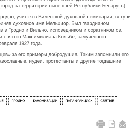
город на территории нынешней Республики Беларусь).
Гродно, учился в Виленской духовной семинарии, вступ
риняв духовное имя Мельхиор. Был гвардианом
 в Гродно и Вильно, исповедником и соратником св.
м святого Максимилиана Кольбе, замученного
евраля 1927 года.
ев» за его примеры добродушия. Таким запомнили его
православные, иудеи, протестанты и другие тогдашние
ЫЕ
ГРОДНО
КАНОНИЗАЦИИ
ПАПА ФРАНЦИСК
СВЯТЫЕ