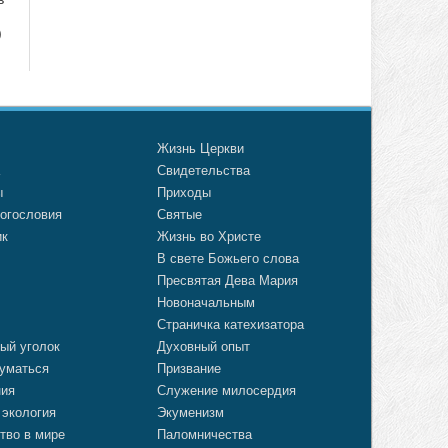
)
о
Жизнь Церкви
а
Свидетельства
ы
Приходы
огословия
Святые
ик
Жизнь во Христе
В свете Божьего слова
Пресвятая Дева Мария
Новоначальным
Страничка катехизатора
ый уголок
Духовный опыт
уматься
Призвание
ния
Служение милосердия
 экология
Экуменизм
тво в мире
Паломничества