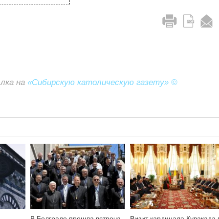
ылка на
«Сибирскую католическую газету» ©
В Белграде прошла встреча
Визит кардинала Кувакада 