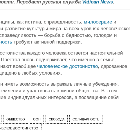
ности. Передает русская служба
Vatican News
.
нципы, как истина, справедливость,
милосердие
и
и развитие культуры мира на всех уровнях человеческо
справедливость — борьба с бедностью, голодом и
ность
требуют активной поддержки.
остоинства каждого человека остается настоятельной
Престол вновь подчеркивает, что именно в семье,
ознают всеобщее
человеческое достоинство
, дарованное
ащищено в любых условиях.
ен иметь возможность выражать личные убеждения,
ремления и участвовать в жизни общества. В этом
ание индивидуальных интересов, а посвящение себя
ОБЩЕСТВО
ООН
СВОБОДА
СОЛИДАРНОСТЬ
ЧЕСКОЕ ДОСТОИНСТВО