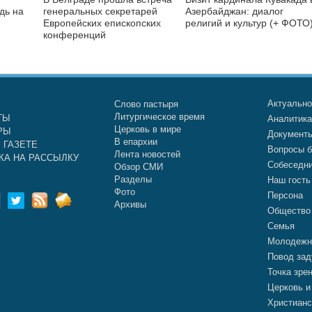
дь на
генеральных секретарей
Азербайджан: диалог
Европейских епископских
религий и культур (+ ФОТО
конференций
Актуальн
Слово пастыря
Литургическое время
ТЫ
Аналитик
Церковь в мире
РЫ
Документ
В епархии
 ГАЗЕТЕ
Вопросы б
Лента новостей
КА НА РАССЫЛКУ
Собеседн
Обзор СМИ
Разделы
Наш гость
Фото
Персона
Архивы
Общество
Семья
Молодежн
Повод зад
Точка зре
Церковь и
Христианс