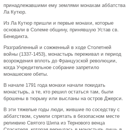
принадлежавшими ему землями монахам аббатства
Ла Кутюр.
Из Ла Кутюр пришли и первые монахи, которые
основали в Солеме общину, принявшую Устав св.
Бенедикта.
Разграбленный и сожженный в ходе Столетней
войны (1337-1453), монастырь переживал и период
возрождения вплоть до Французской революции,
когда Учредительное собрание запретило
монашеские обеты.
В начале 1791 года монахи начали покидать
монастырь, а те, кто решил остаться там, были
брошены в тюрьму или высланы на остров Джерси.
В эти тяжелые годы люди, жившие по соседству с
аббатством, сумели спрятать в безопасном месте
реликвию Святого Шипа из Тернового венца
Спасителя, которая вернулась в монастырь лишь в