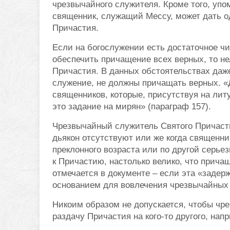
чрезвычайного служителя. Кроме того, уп
священник, служащий Мессу, может дать 
Причастия.
Если на богослужении есть достаточное ч
обеспечить причащение всех верных, то н
Причастия. В данных обстоятельствах даже
служение, не должны причащать верных. «
священников, которые, присутствуя на лит
это задание на мирян» (параграф 157).
Чрезвычайный служитель Святого Причаст
дьякон отсутствуют или же когда священник
преклонного возраста или по другой серье
к Причастию, настолько велико, что прича
отмечается в документе – если эта «задер
основанием для вовлечения чрезвычайных
Никоим образом не допускается, чтобы чр
раздачу Причастия на кого-то другого, нап