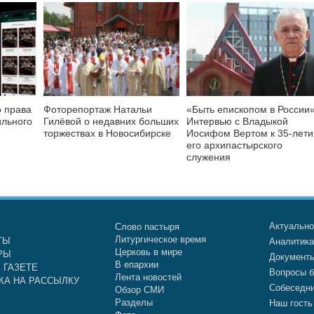
о права
Фоторепортаж Натальи
«Быть епископом в России»
ильного
Гилёвой о недавних больших
Интервью с Владыкой
торжествах в Новосибирске
Иосифом Вертом к 35-лет
его архипастырского
служения
Актуальн
Слово пастыря
Литургическое время
ТЫ
Аналитик
Церковь в мире
РЫ
Документ
В епархии
 ГАЗЕТЕ
Вопросы б
Лента новостей
КА НА РАССЫЛКУ
Собеседн
Обзор СМИ
Разделы
Наш гость