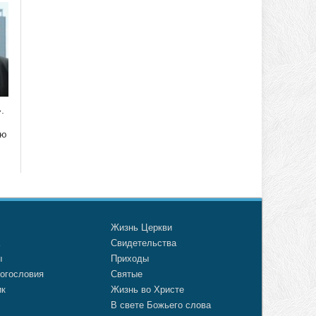
.
ию
о
Жизнь Церкви
а
Свидетельства
ы
Приходы
огословия
Святые
ик
Жизнь во Христе
В свете Божьего слова