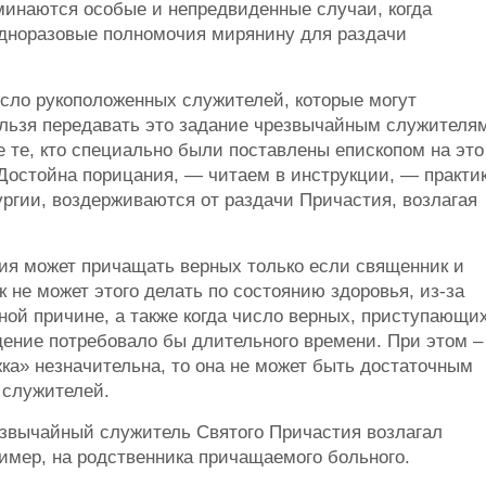
оминаются особые и непредвиденные случаи, когда
одноразовые полномочия мирянину для раздачи
исло рукоположенных служителей, которые могут
ельзя передавать это задание чрезвычайным служителя
 те, кто специально были поставлены епископом на это
Достойна порицания, — читаем в инструкции, — практи
ургии, воздерживаются от раздачи Причастия, возлагая
ия может причащать верных только если священник и
 не может этого делать по состоянию здоровья, из-за
зной причине, а также когда число верных, приступающи
щение потребовало бы длительного времени. При этом –
жка» незначительна, то она не может быть достаточным
 служителей.
езвычайный служитель Святого Причастия возлагал
ример, на родственника причащаемого больного.