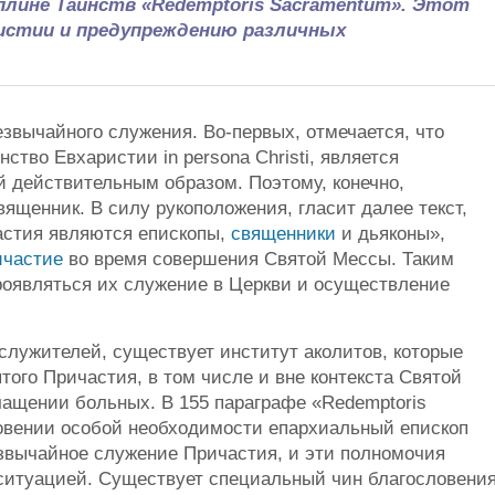
плине Таинств «Redemptoris Sacramentum». Этот
истии и предупреждению различных
езвычайного служения. Во-первых, отмечается, что
тво Евхаристии in persona Christi, является
 действительным образом. Поэтому, конечно,
ященник. В силу рукоположения, гласит далее текст,
стия являются епископы,
священники
и дьяконы»,
ичастие
во время совершения Святой Мессы. Таким
роявляться их служение в Церкви и осуществление
служителей, существует институт аколитов, которые
ого Причастия, в том числе и вне контекста Святой
чащении больных. В 155 параграфе «Redemptoris
новении особой необходимости епархиальный епископ
езвычайное служение Причастия, и эти полномочия
ситуацией. Существует специальный чин благословени