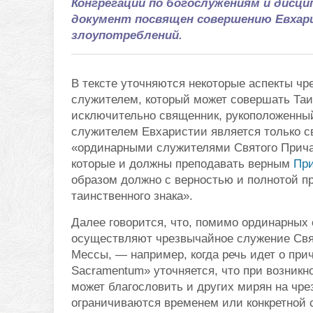
Конгрегации по богослужениям и дисци
документ посвящен совершению Евхар
злоупотреблений.
В тексте уточняются некоторые аспекты чр
служителем, который может совершать Таинс
исключительно священник, рукоположенный
служителем Евхаристии является только св
«ординарными служителями Святого Прича
которые и должны преподавать верным
Пр
образом должно с верностью и полнотой п
таинственного знака».
Далее говорится, что, помимо ординарных 
осуществляют чрезвычайное служение Свят
Мессы, — например, когда речь идет о при
Sacramentum» уточняется, что при возник
может благословить и других мирян на чр
ограничиваются временем или конкретной 