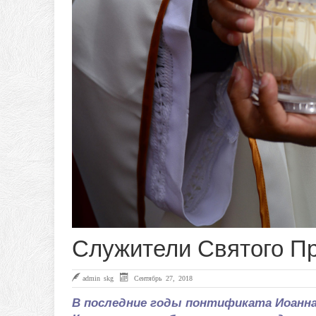
Служители Святого П
admin skg
Сентябрь 27, 2018
В последние годы понтификата Иоанна