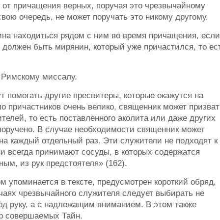
я от причащения верных, поручая это чрезвычайному
вою очередь, не может поручать это никому другому.
на находиться рядом с ним во время причащения, если
 должен быть мирянин, который уже причастился, то ес
 Римскому миссалу.
 помогать другие пресвитеры, которые окажутся на
ло причастников очень велико, священник может призват
елей, то есть поставленного аколита или даже других
поручено. В случае необходимости священник может
на каждый отдельный раз. Эти служители не подходят к
ни всегда принимают сосуды, в которых содержатся
ым, из рук предстоятеля» (162).
ом упоминается в тексте, предусмотрен короткий обряд,
чаях чрезвычайного служителя следует выбирать не
под руку, а с надлежащим вниманием. В этом также
р совершаемых Тайн.