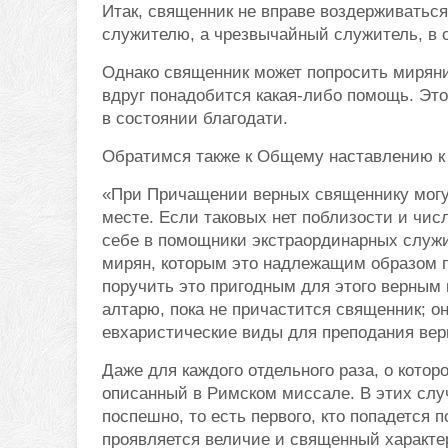
Итак, священник не вправе воздерживатьс
служителю, а чрезвычайный служитель, в с
Однако священник может попросить миряни
вдруг понадобится какая-либо помощь. Это
в состоянии благодати.
Обратимся также к Общему наставлению к
«При Причащении верных священнику могут
месте. Если таковых нет поблизости и чис
себе в помощники экстраординарных служит
мирян, которым это надлежащим образом 
поручить это пригодным для этого верным 
алтарю, пока не причастится священник; о
евхаристические виды для преподания верн
Даже для каждого отдельного раза, о котор
описанный в Римском миссале. В этих слу
поспешно, то есть первого, кто попадется 
проявляется величие и священный характе