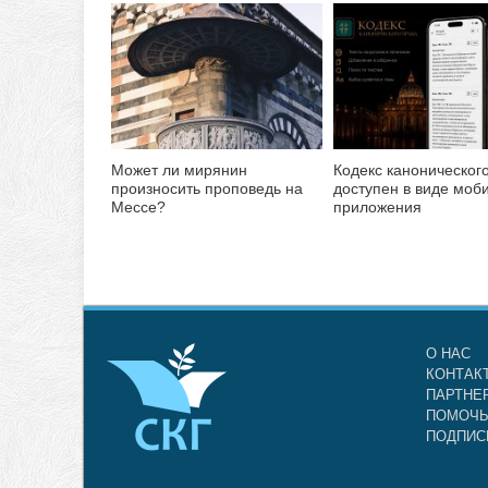
Может ли мирянин
Кодекс каноническог
произносить проповедь на
доступен в виде моб
Мессе?
приложения
О НАС
КОНТАК
ПАРТНЕ
ПОМОЧЬ
ПОДПИС