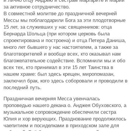
и лично отцу Андрею и сёстрам Маргарите и Марии
за активное сотрудничество.
В совместной молитве до праздничной вечерней
Мессы мы поблагодарили Бога за эти плодотворные
15 лет, за служивших у нас священников: отца
Бернарда Шольца (при котором церковь была
спроектирована и построена) и отца Петера Даниша,
много лет бывшего у нас настоятелем, а также за
благотворителей и вообще всех, кто оказывал нам
благожелательное содействие. Вспомнили мы и обо
всех тех, кто принимал в эти 15 лет Таинства в
нашем храме: был здесь крещен, миропомазан,
заключил брак, кого здесь соборовали и проводили в
последний путь.
Праздничная вечерняя Месса увенчалась
проповедью нашего декана о. Анджея Обуховского, а
музыкальное сопровождение обеспечили сестра
Юлия и хор верующих. Празднование продолжилось
чаепитием и посиделками в приходском зале для