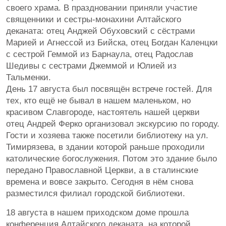
своего храма. В праздновании приняли участие
священники и сестры-монахини Алтайского
деканата: отец Анджей Обуховский с сёстрами
Марией и Агнессой из Бийска, отец Богдан Каленцки
с сестрой Геммой из Барнаула, отец Радослав
Шедивы с сестрами Джеммой и Юлией из
Тальменки.
День 17 августа был посвящён встрече гостей. Для
тех, кто ещё не бывал в нашем маленьком, но
красивом Славгороде, настоятель нашей церкви
отец Андрей Ферко организовал экскурсию по городу.
Гости и хозяева также посетили библиотеку на ул.
Тимирязева, в здании которой раньше проходили
католические богослужения. Потом это здание было
передано Православной Церкви, а в сталинские
времена и вовсе закрыто. Сегодня в нём снова
разместился филиал городской библиотеки.
18 августа в нашем приходском доме прошла
конференция Алтайского деканата, на которой