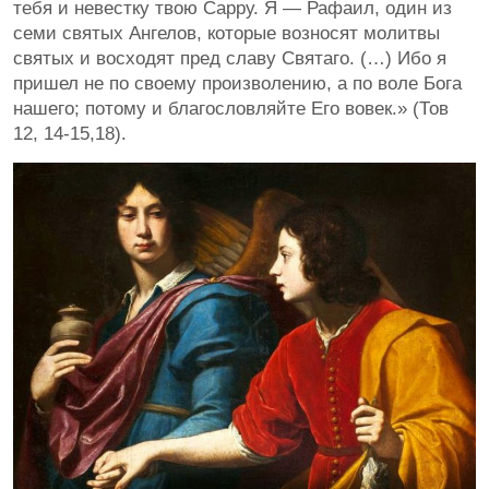
тебя и невестку твою Сарру. Я — Рафаил, один из
семи святых Ангелов, которые возносят молитвы
святых и восходят пред славу Святаго. (…) Ибо я
пришел не по своему произволению, а по воле Бога
нашего; потому и благословляйте Его вовек.» (Тов
12, 14-15,18).