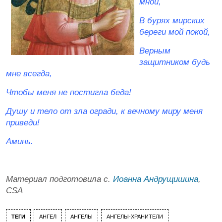
мной,
В бурях мирских
береги мой покой,
Верным
защитником будь
мне всегда,
Чтобы меня не постигла беда!
Душу и тело от зла огради, к вечному миру меня
приведи!
Аминь.
Материал подготовила c.
Иоанна Андрущишина
,
CSA
ТЕГИ
АНГЕЛ
АНГЕЛЫ
АНГЕЛЫ-ХРАНИТЕЛИ