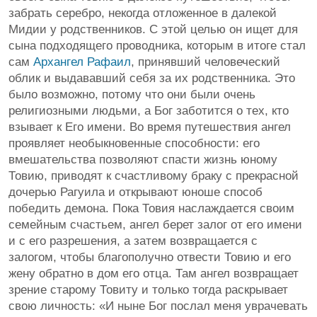
забрать серебро, некогда отложенное в далекой
Мидии у родственников. С этой целью он ищет для
сына подходящего проводника, которым в итоге стал
сам
Архангел Рафаил
, принявший человеческий
облик и выдававший себя за их родственника. Это
было возможно, потому что они были очень
религиозными людьми, а Бог заботится о тех, кто
взывает к Его имени. Во время путешествия ангел
проявляет необыкновенные способности: его
вмешательства позволяют спасти жизнь юному
Товию, приводят к счастливому браку с прекрасной
дочерью Рагуила и открывают юноше способ
победить демона. Пока Товия наслаждается своим
семейным счастьем, ангел берет залог от его имени
и с его разрешения, а затем возвращается с
залогом, чтобы благополучно отвести Товию и его
жену обратно в дом его отца. Там ангел возвращает
зрение старому Товиту и только тогда раскрывает
свою личность: «И ныне Бог послал меня уврачевать