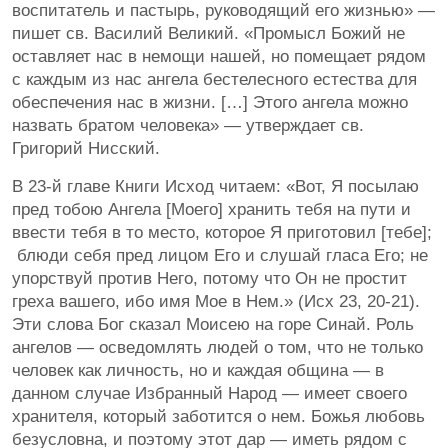
воспитатель и пастырь, руководящий его жизнью» —
пишет св. Василий Великий. «Промысл Божий не
оставляет нас в немощи нашей, но помещает рядом
с каждым из нас ангела бестелесного естества для
обеспечения нас в жизни. […] Этого ангела можно
назвать братом человека» — утверждает св.
Григорий Нисский.
В 23-й главе Книги Исход читаем: «Вот, Я посылаю
пред тобою Ангела [Моего] хранить тебя на пути и
ввести тебя в то место, которое Я приготовил [тебе];
​ блюди себя пред лицом Его и слушай гласа Его; не
упорствуй против Него, потому что Он не простит
греха вашего, ибо имя Мое в Нем.» (Исх 23, 20-21).
Эти слова Бог сказал Моисею на горе Синай. Роль
ангелов — осведомлять людей о том, что не только
человек как личность, но и каждая община — в
данном случае Избранный Народ — имеет своего
хранителя, который заботится о нем.​ Божья любовь
безусловна, и поэтому этот дар — иметь рядом с