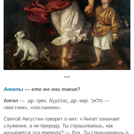
***
Ангелы
— кто же они такие?
Ангел
— ​ др. греч. ἄγγελος, др.-евр. מלאך —
«вестник», «посланник».
Святой Августин говорит о них: «’Ангел’ означает
служение, а не природу. Ты спрашиваешь, как
называется эта природа?​ — Дух. Ты спрашиваешь о