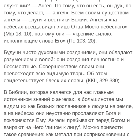
служении?​ — Ангел. По тому, что он есть, он дух, по
тому, что делает,​ — ангел». Всем своим существом
ангелы​ — слуги и вестники Божии. Ангелы «на
небесах всегда видят лицо Отца Моего небесного»
(Мф 18, 10), поэтому они​ — «крепкие силою,
исполняющие слово Его» (Пс 103, 20).
Будучи чисто духовными созданиями, они обладают
разумением и волей: они создания личностные и
бессмертные. Совершенством своим они
превосходят всю видимую тварь. Об этом
свидетельствует блеск их славы. (ККЦ 329-330).
В Библии, которая является для нас главным
источником знаний о ангелах, в большинстве мы
видим их как Божьих посланников к людям на земле,
а на небесах они неустанно прославляют Бога и
поклоняются Ему.​ Ангелы пребывают перед Богом и
взирают на Него ‘лицом к лицу’. Можно привести
такое сравнение: как металл при соприкосновении с