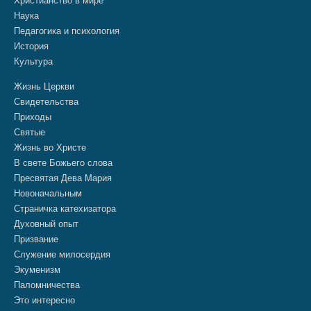
Христианство в мире
Наука
Педагогика и психология
История
Культура
Жизнь Церкви
Свидетельства
Приходы
Святые
Жизнь во Христе
В свете Божьего слова
Пресвятая Дева Мария
Новоначальным
Страничка катехизатора
Духовный опыт
Призвание
Служение милосердия
Экуменизм
Паломничества
Это интересно