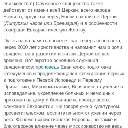
епископства!) Служебное священство также
действует от имени всей Церкви, всего народа
Божьего, предстоя перед Богом в молитве Церкви
(
Литургии Часов или Бревиария
) и в особенности
совершая Евхаристическую Жертву.
Пусть наша память пронесёт нас теперь через века,
через 2000 лет христианства и напомнит нам о роли
священства в развитии и жизни Церкви во все
времена. Вот вкратце основные служения
священников:
проповедь
Евангелия, подготовка
катехуменов и продолжающаяся катехизация верных
в подготовке к Первой Исповеди и Первому
Причастию, Миропомазанию, Венчанию, служение в
исповедальне, укрепление больных и немощных
прихожан на дому и больнице и, прежде всего,
служение Евхаристии. Не говоря уже о культурном,
просветительском, воспитательном служении через
века. Феномен «христианская Европа», но также и
благотворное влияние через миссионерство на весь