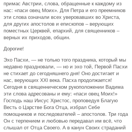
примас Австрии, слова, обращенные к каждому из
нас: «паси овец Моих». Для Петра и его преемников
эти слова означали всех уверовавших во Христа,
для других апостолов и епископов – верующих
поместных Церквей, епархий, для священников –
верных их приходов, общин.
Дорогие!
Эхо Пасхи, — не только того праздника, который мы
недавно праздновали, — но и эхо той, Первой Пасхи
не стихает до сегодняшнего дня! Оно достигает и
нас, верующих XXI века. Пасха продолжается!
Сегодня в священническом рукоположении Вадима
эти слова адресованы и ему: «паси овец Моих!»
Господь наш Иисус Христос, проповедуя Благую
Весть о Царстве Бога Отца, избрал Себе
помощников и последователей – апостолов. Три года
Он с терпением и любовью передавал им всё, что
слышал от Отца Своего. А в канун Своих страданий