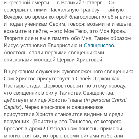
и крестной смерти, – в Великий Четверг, – Он
совершил с ними Пасхальную Трапезу – Тайную
Вечерю, во время которой благословил хлеб и вино
и подал ученикам Своим, говоря: возьмите и ешьте,
возьмите и пейте, – это Моё Тело, это Моя Кровь.
Творите сие и вы в память обо Мне. Таким образом
Иисус установил Евхаристию и
Священство
.
Апостолы стали первыми священниками –
епископами молодой Церкви Христовой.
В церковном служении рукоположенного священника
Сам Христос присутствует в Своей Церкви как
Пастырь стада. Церковь говорит по этому поводу,
что священник в силу Таинства Священства,
действует в лице Христа-Главы (
in persona Christi
Capitis
). Через епископов и священников
присутствие Христа становится видимым среди
верующих. (Воистину это Таинство, от которого
бросает в дрожь! Отсюда нам понятны примеры
многих святых, которые всеми силами избегали