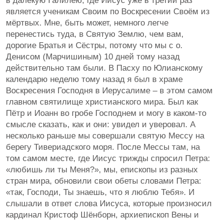
в далёкую Галилею, где Иисус уже в третий раз
является ученикам Своим по Воскресении Своём из
мёртвых. Мне, быть может, немного легче
перенестись туда, в Святую Землю, чем вам,
дорогие Братья и Сёстры, потому что мы с о.
Денисом (Марчишиным) 10 дней тому назад
действительно там были. В Пасху по Юлианскому
календарю неделю тому назад я был в храме
Воскресения Господня в Иерусалиме – в этом самом
главном святилище христианского мира. Был как
Пётр и Иоанн во гробе Господнем и могу в каком-то
смысле сказать, как и они: увидел и уверовал. А
несколько раньше мы совершали святую Мессу на
берегу Тивериадского моря. После Мессы там, на
том самом месте, где Иисус трижды спросил Петра:
«любишь ли ты Меня?», мы, епископы из разных
стран мира, обновили свои обеты словами Петра:
«так, Господи, Ты знаешь, что я люблю Тебя». И
слышали в ответ слова Иисуса, которые произносил
кардинал Кристоф Шёнборн, архиепископ Вены и