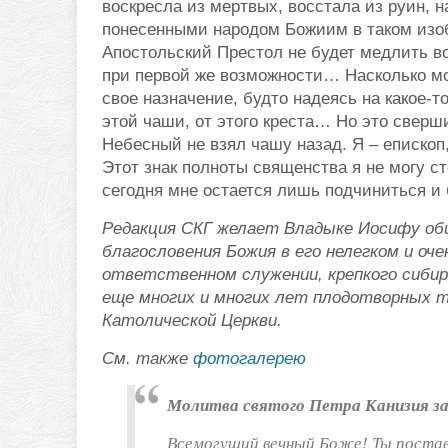
воскресла из мертвых, восстала из руин, 
понесенными народом Божиим в таком изо
Апостольский Престол не будет медлить в
при первой же возможности… Насколько мо
свое назначение, будто надеясь на какое-т
этой чаши, от этого креста… Но это сверш
Небесный не взял чашу назад. Я – епископ,
Этот знак полноты священства я не могу ст
сегодня мне остается лишь подчиниться и
Редакция СКГ желает Владыке Иосифу об
благословения Божия в его нелегком и оче
ответственном служении, крепкого сибирс
еще многих и многих лет плодотворных тр
Католической Церкви.
См. также
фотогалерею
Молитва святого Петра Канизия за
Всемогущий вечный Боже! Ты постави