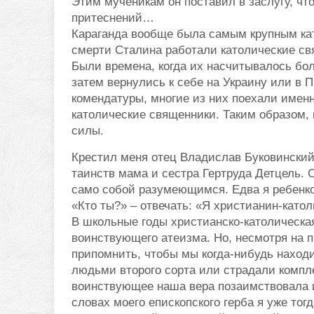
Этим мученикам он поставил в заслугу, чт
притеснений…
Караганда вообще была самым крупным кат
смерти Сталина работали католические св
Были времена, когда их насчитывалось бо
затем вернулись к себе на Украину или в П
комендатуры, многие из них поехали именн
католические священники. Таким образом,
силы.
Крестил меня отец Владислав Буковинский
таинств мама и сестра Гертруда Детцель. 
само собой разумеющимся. Едва я ребенком
«Кто ты?» – отвечать: «Я христианин-катол
В школьные годы христианско-католическа
воинствующего атеизма. Но, несмотря на п
припомнить, чтобы мы когда-нибудь наход
людьми второго сорта или страдали компле
воинствующее наша вера позаимствовала и 
словах моего епископского герба я уже тогд