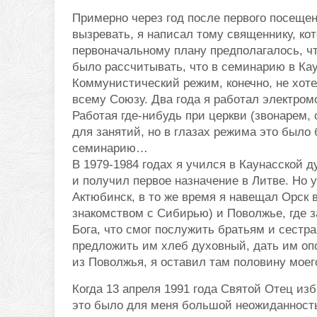
Примерно через год после первого посещен
вызревать, я написал тому священнику, к
первоначальному плану предполагалось, чт
было рассчитывать, что в семинарию в Кау
Коммунистический режим, конечно, не хоте
всему Союзу. Два года я работал электром
Работая где-нибудь при церкви (звонарем,
для занятий, но в глазах режима это был
семинарию…
В 1979-1984 годах я учился в Каунасской 
и получил первое назначение в Литве. Но у
Актюбинск, в то же время я навещал Орск 
знакомством с Сибирью) и Поволжье, где з
Бога, что смог послужить братьям и сестр
предложить им хлеб духовный, дать им опо
из Поволжья, я оставил там половину мое
Когда 13 апреля 1991 года Святой Отец и
это было для меня большой неожиданность