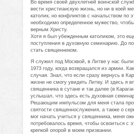
Во время своей двухлетней воинской служ
вести христианскую жизнь, но ни в коей ме
католик, но конфликтов с начальством по э
необходимо определенное мужество, чтобы
верным Христу.
Хотя я был убежденным католиком, это ещ
поступления в духовную семинарию. До пор
стать священником.
Я служил под Москвой, в Литве у нас были
1973 году, когда возвращался из армии. Как
случая. Знал, что если сразу вернусь в Ка
жизни не смогу увидеть Литву. И здесь я 
священника в сутане и так далее (в Карага
услышал, что здесь есть духовная семинар
Решающим импульсом для меня стала проп
святости священнослужения, а также о серь
мог начать учиться у священника, меня ож
потребовалось время, чтобы освоиться с э
крепкой опорой в моем призвании.