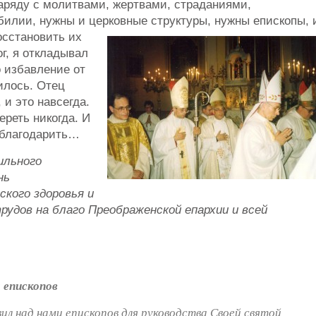
наряду с молитвами, жертвами, страданиями,
билии, нужны и церковные структуры,
нужны епископы, 
осстановить их
г, я откладывал
о избавление от
илось. Отец
 и это навсегда.
ереть никогда. И
 благодарить…
ильного
нь
кого здоровья и
удов на благо Преображенской епархии и всей
 епископов
л над нами епископов для руководства Своей святой