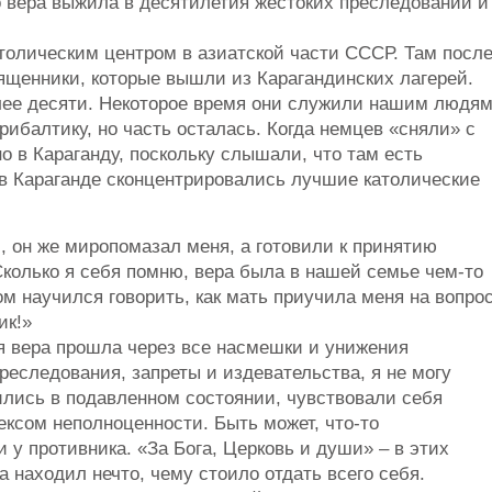
о вера выжила в десятилетия жестоких преследований и
олическим центром в азиатской части СССР. Там посл
ященники, которые вышли из Карагандинских лагерей.
лее десяти. Некоторое время они служили нашим людям
рибалтику, но часть осталась. Когда немцев «сняли» с
о в Караганду, поскольку слышали, что там есть
 в Караганде сконцентрировались лучшие католические
, он же миропомазал меня, а готовили к принятию
Сколько я себя помню, вера была в нашей семье чем-то
 научился говорить, как мать приучила меня на вопрос
ик!»
я вера прошла через все насмешки и унижения
реследования, запреты и издевательства, я не могу
ились в подавленном состоянии, чувствовали себя
ксом неполноценности. Быть может, что-то
у противника. «За Бога, Церковь и души» – в этих
а находил нечто, чему стоило отдать всего себя.