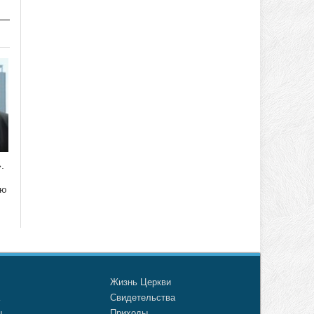
.
ию
о
Жизнь Церкви
а
Свидетельства
ы
Приходы