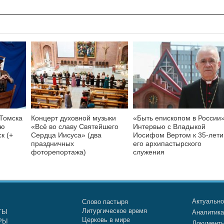
 Томска
Концерт духовной музыки
«Быть епископом в России»
ую
«Всё во славу Святейшего
Интервью с Владыкой
к (+
Сердца Иисуса» (два
Иосифом Вертом к 35-лет
праздничных
его архипастырского
фоторепортажа)
служения
Актуальн
Слово пастыря
Литургическое время
ТЫ
Аналитик
Церковь в мире
РЫ
Документ