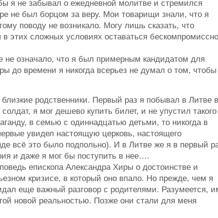
бы я не забывал о ежедневной молитве и стремился
ре не был борцом за веру. Мои товарищи знали, что я
тому поводу не возникало. Могу лишь сказать, что
 в этих сложных условиях оставаться бескомпромиссн
е не означало, что я был примерным кандидатом для
ы до времени я никогда всерьез не думал о том, чтобы
 близкие родственники. Первый раз я побывал в Литве 
 солдат, я мог дешево купить билет, и не упустил такого
раганду, в семью с одиннадцатью детьми, то никогда в
впервые увидел настоящую церковь, настоящего
нде всё это было подпольно). И в Литве же я в первый р
ия и даже я мог бы поступить в нее….
оведь епископа Александра Хиры о достоинстве и
езном кризисе, в который оно впало. Но прежде, чем я
идал еще важный разговор с родителями. Разумеется, и
той новой реальностью. Позже они стали для меня