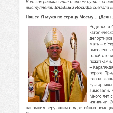
Вот как рассказывал о своем пути к епис
выступлений
Владыки Иосифа
сделала Е
Нашел Я мужа по сердцу Моему… (Деян 1
Родился я 4
католическ
депортирова
мать – с У
выселенным
голой степ
пожитками.
– Караганда
пороге. Тр
слова вкап
кустарнико
зимовали, 
Много лет с
изгнании, 
напомнил верующим о «достойных немецких