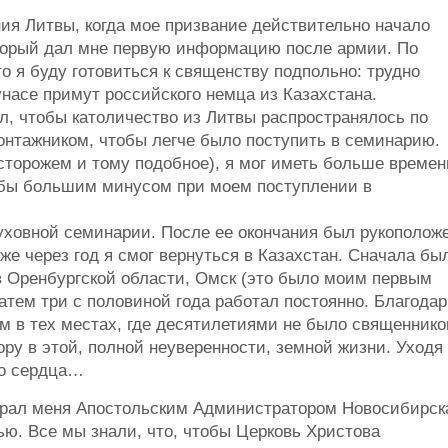
ия Литвы, когда мое призвание действительно начало
оторый дал мне первую информацию после армии. По
о я буду готовиться к священству подпольно: трудно
насе примут российского немца из Казахстана.
л, чтобы католичество из Литвы распространялось по
онтажником, чтобы легче было поступить в семинарию.
 сторожем и тому подобное), я мог иметь больше времен
о бы большим минусом при моем поступлении в
духовной семинарии. После ее окончания был рукополож
же через год я смог вернуться в Казахстан. Сначала бы
в Оренбургской области, Омск (это было моим первым
атем три с половиной года работал постоянно. Благода
ам в тех местах, где десятилетиями не было священнико
ру в этой, полной неуверенности, земной жизни. Уходя
го сердца…
збрал меня Апостольским Администратором Новосибирск
ю. Все мы знали, что, чтобы Церковь Христова