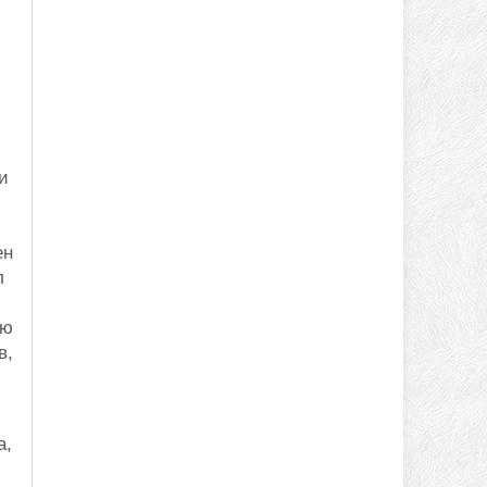
и
ен
л
рю
в,
а,