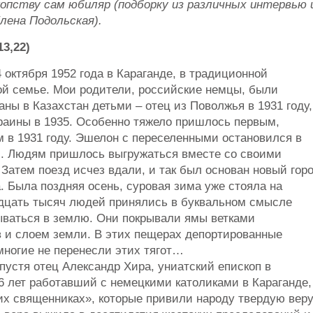
копству сам юбиляр (подборку из различных интервью 
лена Подольская).
3,22)
 октября 1952 года в Караганде, в традиционной
ой семье. Мои родители, российские немцы, были
ны в Казахстан детьми – отец из Поволжья в 1931 году,
краины в 1935. Особенно тяжело пришлось первым,
 в 1931 году. Эшелон с переселенными остановился в
и. Людям пришлось выгружаться вместе со своими
 Затем поезд исчез вдали, и так был основан новый гор
. Была поздняя осень, суровая зима уже стояла на
идцать тысяч людей принялись в буквальном смысле
ываться в землю. Они покрывали ямы ветками
в и слоем земли. В этих пещерах депортированные
многие не перенесли этих тягот…
пустя отец Александр Хира, униатский епископ в
26 лет работавший с немецкими католиками в Караганде,
 священниках», которые привили народу твердую веру