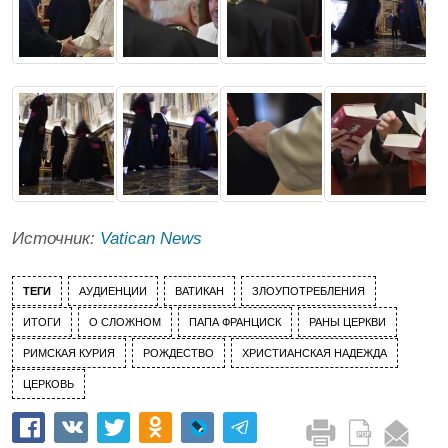
Источник:
Vatican News
ТЕГИ
АУДИЕНЦИИ
ВАТИКАН
ЗЛОУПОТРЕБЛЕНИЯ
ИТОГИ
О СЛОЖНОМ
ПАПА ФРАНЦИСК
РАНЫ ЦЕРКВИ
РИМСКАЯ КУРИЯ
РОЖДЕСТВО
ХРИСТИАНСКАЯ НАДЕЖДА
ЦЕРКОВЬ