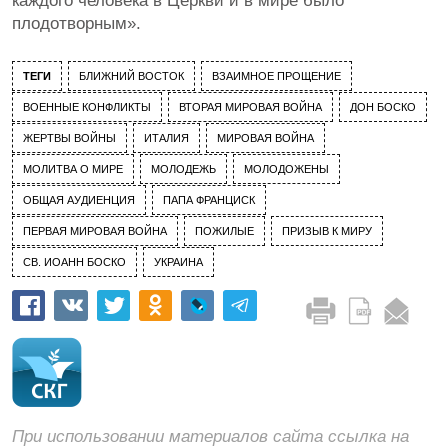
каждого человека в Церкви и в мире было
плодотворным».
ТЕГИ
БЛИЖНИЙ ВОСТОК
ВЗАИМНОЕ ПРОЩЕНИЕ
ВОЕННЫЕ КОНФЛИКТЫ
ВТОРАЯ МИРОВАЯ ВОЙНА
ДОН БОСКО
ЖЕРТВЫ ВОЙНЫ
ИТАЛИЯ
МИРОВАЯ ВОЙНА
МОЛИТВА О МИРЕ
МОЛОДЕЖЬ
МОЛОДОЖЕНЫ
ОБЩАЯ АУДИЕНЦИЯ
ПАПА ФРАНЦИСК
ПЕРВАЯ МИРОВАЯ ВОЙНА
ПОЖИЛЫЕ
ПРИЗЫВ К МИРУ
СВ. ИОАНН БОСКО
УКРАИНА
При использовании материалов сайта ссылка на