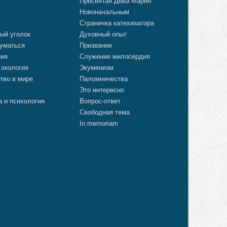
Пресвятая Дева Мария
Новоначальным
Страничка катехизатора
ый уголок
Духовный опыт
уматься
Призвание
ния
Служение милосердия
 экология
Экуменизм
тво в мире
Паломничества
Это интересно
а и психология
Вопрос-ответ
Свободная тема
In memoriam