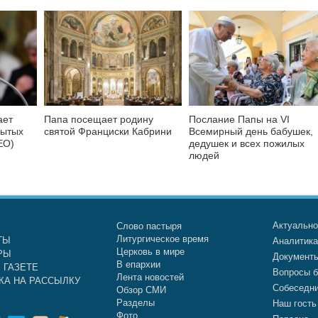
ает
Папа посещает родину
Послание Папы на VI
бытых
святой Франциски Кабрини
Всемирный день бабушек,
ЕО)
дедушек и всех пожилых
людей
Актуальн
Слово пастыря
Литургическое время
ТЫ
Аналитик
Церковь в мире
РЫ
Документ
В епархии
 ГАЗЕТЕ
Вопросы б
Лента новостей
КА НА РАССЫЛКУ
Собеседн
Обзор СМИ
Разделы
Наш гость
Фото