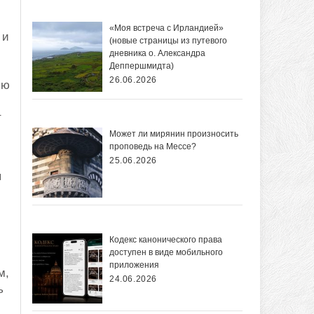
«Моя встреча с Ирландией»
 и
(новые страницы из путевого
дневника о. Александра
Деппершмидта)
26.06.2026
ию
т
Может ли мирянин произносить
проповедь на Мессе?
25.06.2026
я
Кодекс канонического права
доступен в виде мобильного
приложения
м,
24.06.2026
ь