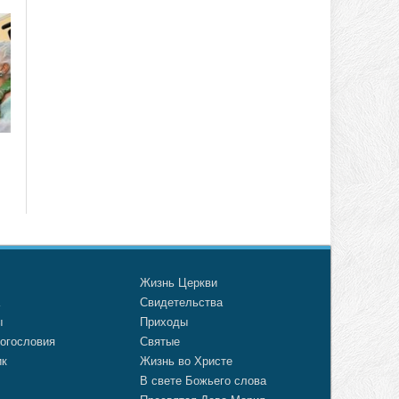
о
Жизнь Церкви
а
Свидетельства
ы
Приходы
огословия
Святые
ик
Жизнь во Христе
В свете Божьего слова