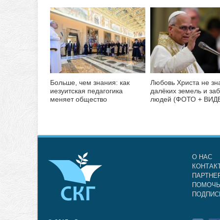
Больше, чем знания: как
Любовь Христа не зн
иезуитская педагогика
далёких земель и за
меняет общество
людей (ФОТО + ВИД
О НАС
КОНТАК
ПАРТНЕ
ПОМОЧЬ
ПОДПИС