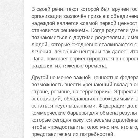
В своей речи, текст которой был вручен го
организации заключён призыв к объединен
надеждой является «самой первой ценност
становится решением». Когда родители узн
познакомиться с другими родителями, им
людей, которые ежедневно сталкиваются с
лечения, лечебные центры и так далее. И
Папа, помогает сориентироваться в непро
разделяя их тяжёлые бремена.
Другой не менее важной ценностью федера
возможность внести «решающий вклад в о
стране, регионе, на территории». Эффекти
ассоциаций, обладающих необходимыми зн
остаться неуслышанными. Федерация долж
коммерческие барьеры для обмена результ
которые сегодня кажутся весьма отдалённ
чтобы «предоставить голос многим, кто в о
представителем их потребностей.