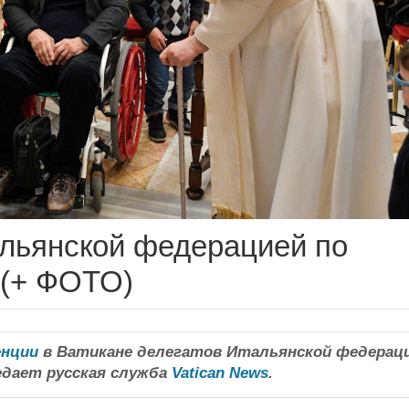
альянской федерацией по
 (+ ФОТО)
енции
в Ватикане делегатов Итальянской федерац
едает русская служба
Vatican News
.