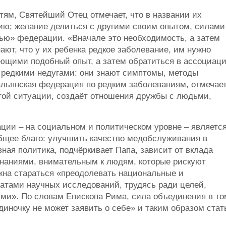
стям, Святейший Отец отмечает, что в названии их
ию; желание делиться с другими своим опытом, силами
ью» федерации. «Вначале это необходимость, а затем
ают, что у их ребенка редкое заболевание, им нужно
еющими подобный опыт, а затем обратиться в ассоциац
 редкими недугами: они знают симптомы, методы
тальянская федерация по редким заболеваниям, отмечае
стой ситуации, создаёт отношения дружбы с людьми,
ции – на социальном и политическом уровне – являетс
бщее благо: улучшить качество медобслуживания в
вная политика, подчёркивает Папа, зависит от вклада
аниями, внимательным к людям, которые рискуют
на стараться «преодолевать национальные и
атами научных исследований, трудясь ради целей,
ыми». По словам Епископа Рима, сила объединения в то
диночку не может заявить о себе» и таким образом стат