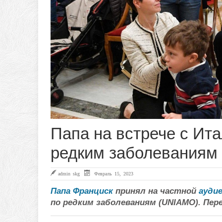
Папа на встрече с Ит
редким заболеваниям
admin skg
Февраль 15, 2023
Папа Франциск
принял на частной
ауди
по редким заболеваниям (UNIAMO). Пер