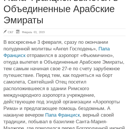
Объединенные Арабские
Эмираты
СКГ
Февраль 03, 2019
В воскресенье 3 февраля, сразу по окончании
полуденной молитвы «Ангел Господень»,
Папа
Франциск
отправился в аэропорт «Фьюмичино»,
откуда вылетел в Объединенные Арабские Эмираты,
тем самым начиная свое 27-е по счету зарубежное
путешествие. Перед тем, как подняться на борт
самолета, Святейший Отец посетил
расположившееся в здании Римского
международного аэропорта учреждение,
действующее под эгидой организации «Аэропорты
Рима» и предлагающее помощь бездомным. А
накануне вечером
Папа Франциск
, верный своей
традиции, побывал в базилике Санта-Мария-
Маджоре, где помолился перед Богородичной иконой