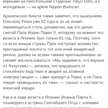
верными на бейсбольном стадионе
Tokyo Do
m, а с
молодежью — на арене
Nippon Budocan
.
Архиепископ Кикути также заметил, что нынешнему
Епископу Рима уже 82 года и он не может
перемещаться столь динамично, как это делал
святой Папа Иоанн Павел II, которому на момент его
визита в Японию был только 61 год. Поэтому, хотя
со всех концов страны Папе поступает множество
приглашений посетить тот или иной конкретный
регион, далеко не всеми такими приглашениями он
сможет воспользоваться. «Мы надеемся, что верные
из Фукусимы — региона, пострадавшего от
стихийного бедствия и аварии на атомной
электростанции — сами приедут в Токио, а не Папа
поедет проведывать их там», — сказал, в частности,
японский иерарх.
Как и в ходе визита в Японию Иоанна Павла II,
планируется встреча Святейшего Отца с членами