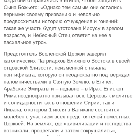
когда они отправились в Египет, чтобы защитить
Сына Божьего: «Однако тем самым они остались
верными своему призванию и невольно
предвосхитили историю отчуждения и гонений:
такая же участь будет уготована Иисусу в зрелом
возрасте, и Небесный Отец ответит на неё в
пасхальное утро».
Предстоятель Вселенской Церкви заверил
католических Патриархов Ближнего Востока в своей
отцовской близости, неизменной с начала
понтификата, которую он неоднократно подтверждал
паломничествами в Святую Землю, в Египет,
Арабские Эмираты и – недавно – в Ирак. Епископ
Рима неоднократно призывал всю Церковь к молитве
и солидарности как в отношении Сирии, так и
Ливана, о котором 1 июля в Ватикане состоится
молебен с участием всех предстоятелей поместных
Церквей. На землях, где «цивилизации и господства
возникали, процветали и затем сокрушались»,