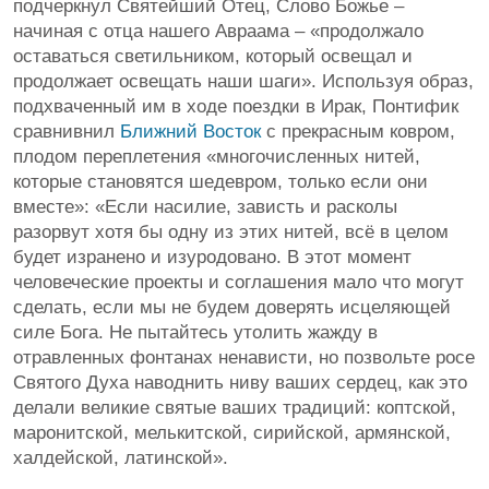
подчеркнул Святейший Отец, Слово Божье –
начиная с отца нашего Авраама – «продолжало
оставаться светильником, который освещал и
продолжает освещать наши шаги». Используя образ,
подхваченный им в ходе поездки в Ирак, Понтифик
сравнивнил
Ближний Восток
с прекрасным ковром,
плодом переплетения «многочисленных нитей,
которые становятся шедевром, только если они
вместе»: «Если насилие, зависть и расколы
разорвут хотя бы одну из этих нитей, всё в целом
будет изранено и изуродовано. В этот момент
человеческие проекты и соглашения мало что могут
сделать, если мы не будем доверять исцеляющей
силе Бога. Не пытайтесь утолить жажду в
отравленных фонтанах ненависти, но позвольте росе
Святого Духа наводнить ниву ваших сердец, как это
делали великие святые ваших традиций: коптской,
маронитской, мелькитской, сирийской, армянской,
халдейской, латинской».