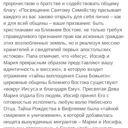
пророчеством о братстве и содействовать общему
благу: «Посвящение Святому Семейству призывает
каждого из вас заново открыть для себя лично – как
и для всей общины – ваше призвание: быть
христианами на Ближнем Востоке, не только требуя
справедливого признания прав как исконных граждан
этих возлюбленных земель, но и реализуя миссию
хранителей и свидетелей первых апостольских
истоков». Папа отмечает, что «Иисус, Иосиф и
Мария прекрасным образом представляют вашу
идентичность и миссию», в которую входит
отражение «тайны воплощения Сына Божьего»:
церковные общины Ближнего Востока существуют
«вокруг Иисуса и благодаря Ему». Пресвятая Дева
Мария отдала Его людям, Иосиф принял Его с
готовностью исполнить любую волю Небесного
Отца. Тайна Рождества в Вифлееме была «тайной
смирения и уничижения», к которой добавилась
нищета вынужденных мигрантов – Марии и Иосифа,