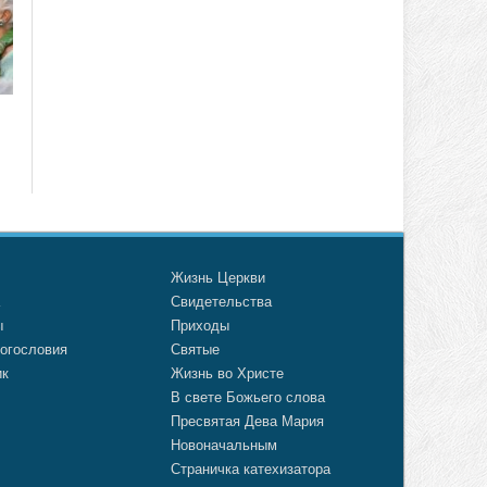
о
Жизнь Церкви
а
Свидетельства
ы
Приходы
огословия
Святые
ик
Жизнь во Христе
В свете Божьего слова
Пресвятая Дева Мария
Новоначальным
Страничка катехизатора