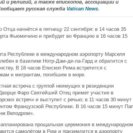
 и религий, а также епископов, ассоциации и
Сообщает русская служба
Vatican News
.
Отца начнётся в пятницу 22 сентября: в 14 часов 35
орта Фьюмичино и прибудет во Францию в 16 часов 15
нта Республики в международном аэропорту Марселя
лебен в базилике Нотр-Дам-де-ла-Гард и обратится с
ству. В 18 часов Епископ Рима встретится с
кам и мигрантам, погибшим в море.
стная встреча с группой неимущих в резиденции
о Дворце Фаро Святейший Отец примет участие в
ких встреч» и выступит с речью; в 11 часов 30 минут
ентом Французской Республики. В 16 часов 15 минут Па
нж Велодром».
, запланирована прощальная церемония в международно
вится самолётом в Рим и приземлится в аэропорту