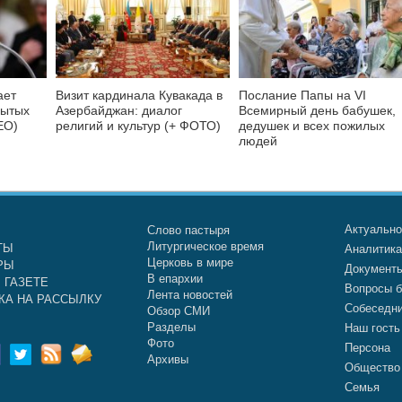
ает
Визит кардинала Кувакада в
Послание Папы на VI
бытых
Азербайджан: диалог
Всемирный день бабушек,
ЕО)
религий и культур (+ ФОТО)
дедушек и всех пожилых
людей
Актуальн
Слово пастыря
Литургическое время
ТЫ
Аналитик
Церковь в мире
РЫ
Документ
В епархии
 ГАЗЕТЕ
Вопросы б
Лента новостей
КА НА РАССЫЛКУ
Собеседн
Обзор СМИ
Разделы
Наш гость
Фото
Персона
Архивы
Общество
Семья