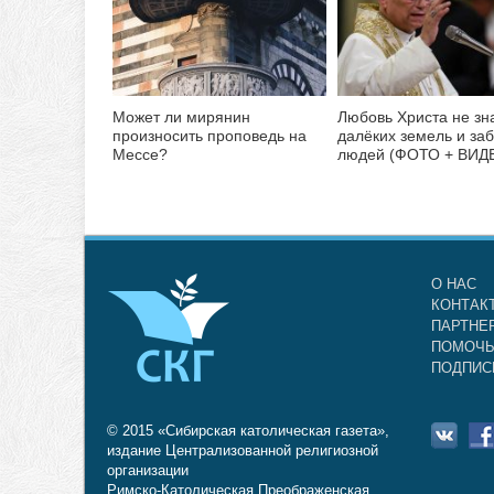
Может ли мирянин
Любовь Христа не зн
произносить проповедь на
далёких земель и за
Мессе?
людей (ФОТО + ВИД
О НАС
КОНТАК
ПАРТНЕ
ПОМОЧЬ
ПОДПИС
© 2015 «Сибирская католическая газета»,
издание Централизованной религиозной
организации
Римско-Католическая Преображенская