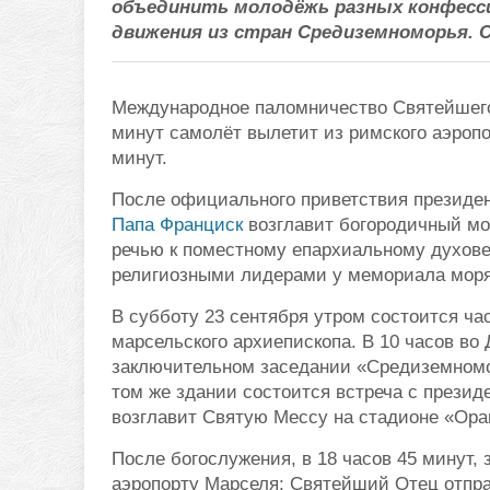
объединить молодёжь разных конфессий
движения из стран Средиземноморья. 
Международное паломничество Святейшего 
минут самолёт вылетит из римского аэроп
минут.
После официального приветствия президе
Папа Франциск
возглавит богородичный мо
речью к поместному епархиальному духовен
религиозными лидерами у мемориала моря
В субботу 23 сентября утром состоится ча
марсельского архиепископа. В 10 часов в
заключительном заседании «Средиземноморс
том же здании состоится встреча с презид
возглавит Святую Мессу на стадионе «Ора
После богослужения, в 18 часов 45 минут
аэропорту Марселя; Святейший Отец отпра