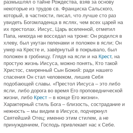
размышлял о тайне Рождества, взяв за основу
некоторые из трудов св. Франциска Сальского,
который, в частности, писал, что лучше сто раз
увидеть Богомладенца в яслях, чем всех царей на
их престолах. Иисус, Царь вселенной, отметил
Папа, никогда не восседал на троне: Он родился в
хлеву, был укутан пеленами и положен в ясли; Он
умер на Кресте и, завёрнутый в покрывало, был
положен в гробницу. Глядя на ясли и на
Крест
, на
простую жизнь Иисуса, можно понять, Кто такой
Христос, смиренный Сын Божий: ради нашего
спасения Он стал человеком, лишив Себя
подобающей славы. «Престол Иисуса – это либо
ясли, либо дорога во время Его проповеднической
жизни, либо
Крест
– в конце Его жизни».
Характерный стиль Бога – близость, сострадание и
нежность – мы видим в Иисусе, подчеркнул
Святейший Отец; именно этим стилем, а не
принуждением, Господь привлекает нас к Себе.