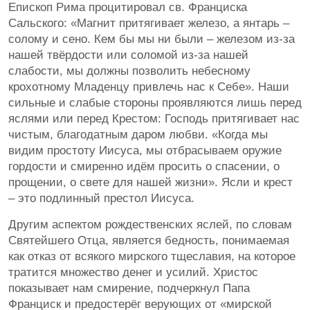
Епископ Рима процитировал св. Франциска
Сальского: «Магнит притягивает железо, а янтарь –
солому и сено. Кем бы мы ни были – железом из-за
нашей твёрдости или соломой из-за нашей
слабости, мы должны позволить небесному
крохотному Младенцу привлечь нас к Себе». Наши
сильные и слабые стороны проявляются лишь перед
яслями или перед Крестом: Господь притягивает нас
чистым, благодатным даром любви. «Когда мы
видим простоту Иисуса, мы отбрасываем оружие
гордости и смиренно идём просить о спасении, о
прощении, о свете для нашей жизни». Ясли и крест
– это подлинный престол Иисуса.
Другим аспектом рождественских яслей, по словам
Святейшего Отца, является бедность, понимаемая
как отказ от всякого мирского тщеславия, на которое
тратится множество денег и усилий. Христос
показывает нам смирение, подчеркнул Папа
Франциск и предостерёг верующих от «мирской