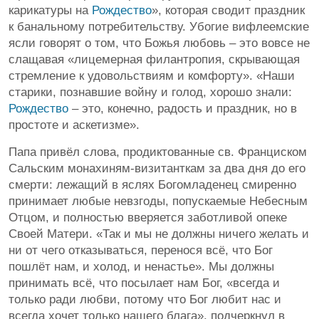
карикатуры на
Рождество
», которая сводит праздник
к банальному потребительству. Убогие вифлеемские
ясли говорят о том, что Божья любовь – это вовсе не
слащавая «лицемерная филантропия, скрывающая
стремление к удовольствиям и комфорту». «Наши
старики, познавшие войну и голод, хорошо знали:
Рождество
– это, конечно, радость и праздник, но в
простоте и аскетизме».
Папа привёл слова, продиктованные св. Франциском
Сальским монахиням-визитанткам за два дня до его
смерти: лежащий в яслях Богомладенец смиренно
принимает любые невзгоды, попускаемые Небесным
Отцом, и полностью вверяется заботливой опеке
Своей Матери. «Так и мы не должны ничего желать и
ни от чего отказываться, перенося всё, что Бог
пошлёт нам, и холод, и ненастье». Мы должны
принимать всё, что посылает нам Бог, «всегда и
только ради любви, потому что Бог любит нас и
всегда хочет только нашего блага», подчеркнул в