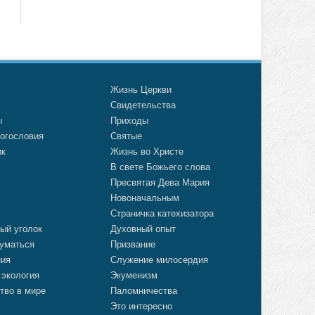
о
Жизнь Церкви
а
Свидетельства
ы
Приходы
огословия
Святые
ик
Жизнь во Христе
В свете Божьего слова
Пресвятая Дева Мария
Новоначальным
Страничка катехизатора
ый уголок
Духовный опыт
уматься
Призвание
ния
Служение милосердия
 экология
Экуменизм
тво в мире
Паломничества
Это интересно