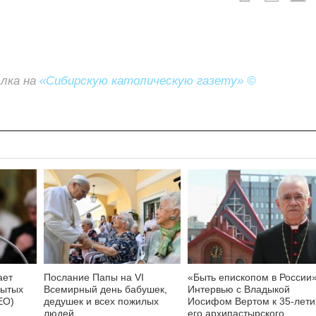
ылка на
«Сибирскую католическую газету» ©
ает
Послание Папы на VI
«Быть епископом в России»
бытых
Всемирный день бабушек,
Интервью с Владыкой
ЕО)
дедушек и всех пожилых
Иосифом Вертом к 35-лет
людей
его архипастырского