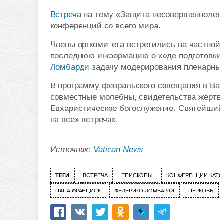
Встреча
на тему «Защита несовершеннолетн
конференций со всего мира.
Члены оргкомитета встретились на частно
последнюю информацию о ходе подготовки 
Ломбарди
задачу модерирования пленарны
В программу февральского совещания в Ва
совместные молебны, свидетельства жертв
Евхаристическое богослужение. Святейший
на всех встречах.
Источник:
Vatican News
ТЕГИ
ВСТРЕЧА
ЕПИСКОПЫ
КОНФЕРЕНЦИИ КАТ
ПАПА ФРАНЦИСК
ФЕДЕРИКО ЛОМБАРДИ
ЦЕРКОВЬ