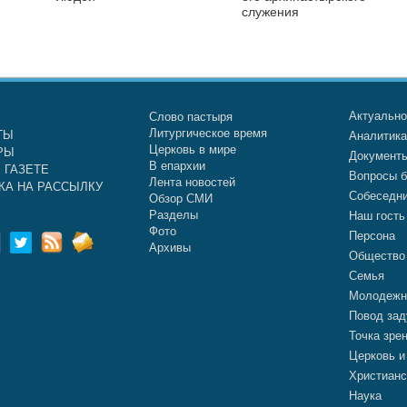
служения
Актуальн
Слово пастыря
Литургическое время
ТЫ
Аналитик
Церковь в мире
РЫ
Документ
В епархии
 ГАЗЕТЕ
Вопросы б
Лента новостей
КА НА РАССЫЛКУ
Собеседн
Обзор СМИ
Разделы
Наш гость
Фото
Персона
Архивы
Общество
Семья
Молодежн
Повод зад
Точка зре
Церковь и
Христианс
Наука