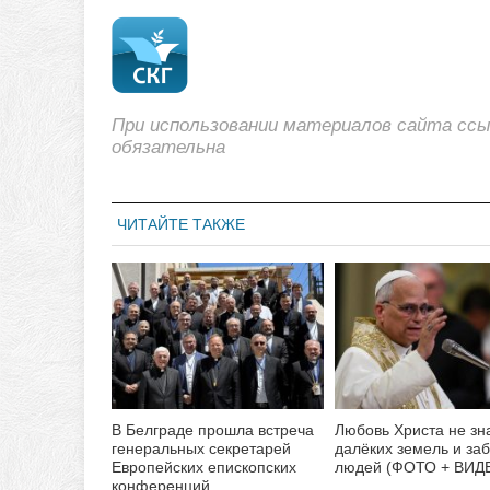
При использовании материалов сайта сс
обязательна
ЧИТАЙТЕ ТАКЖЕ
В Белграде прошла встреча
Любовь Христа не зн
генеральных секретарей
далёких земель и за
Европейских епископских
людей (ФОТО + ВИД
конференций