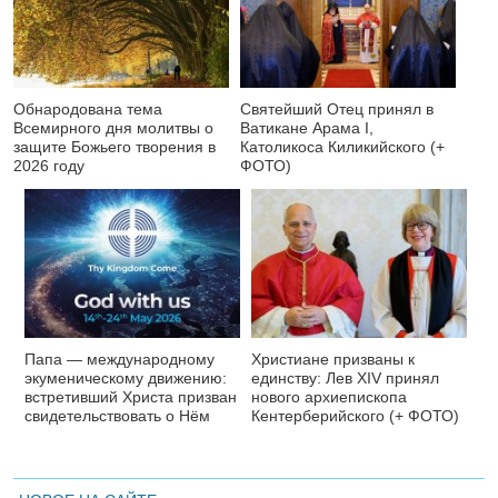
Обнародована тема
Святейший Отец принял в
Всемирного дня молитвы о
Ватикане Арама I,
защите Божьего творения в
Католикоса Киликийского (+
2026 году
ФОТО)
Папа — международному
Христиане призваны к
экуменическому движению:
единству: Лев XIV принял
встретивший Христа призван
нового архиепископа
свидетельствовать о Нём
Кентерберийского (+ ФОТО)