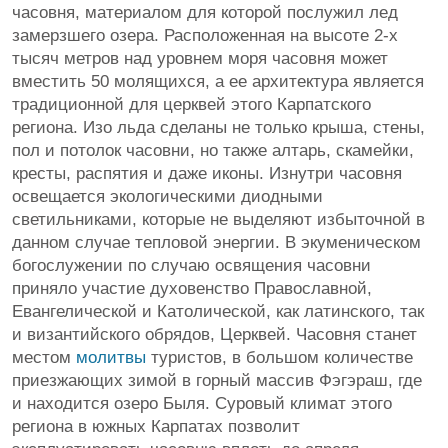
часовня, материалом для которой послужил лед
замерзшего озера. Расположенная на высоте 2-х
тысяч метров над уровнем моря часовня может
вместить 50 молящихся, а ее архитектура является
традиционной для церквей этого Карпатского
региона. Изо льда сделаны не только крыша, стены,
пол и потолок часовни, но также алтарь, скамейки,
кресты, распятия и даже иконы. Изнутри часовня
освещается экологическими диодными
светильниками, которые не выделяют избыточной в
данном случае тепловой энергии. В экуменическом
богослужении по случаю освящения часовни
приняло участие духовенство Православной,
Евангелической и Католической, как латинского, так
и византийского обрядов, Церквей. Часовня станет
местом
молитвы
туристов, в большом количестве
приезжающих зимой в горный массив Фэгэраш, где
и находится озеро Быля. Суровый климат этого
региона в южных Карпатах позволит