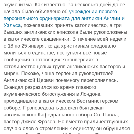
экуменизма. Как известно, за несколько дней до ее
начала было объявлено об
учреждении первого
персонального ординариата для англикан Англии и
Уэльса
, пожелавших принять католичество, а три
бывших англиканских епископа были рукоположены
в католические священники. В течение всей недели
с 18 по 25 января, когда христианам следовало
молиться о единстве, поступали всё новые
сообщения о готовящихся конверсиях в
католичество целых групп англиканских пасторов и
мирян. Похоже, чаша терпения руководителей
Англиканской Церкви понемногу переполнялась.
Скандал разразился во время главного
экуменического богослужения в Лондоне,
проходившего в католическом Вестминстерском
соборе. Проповедовать должен был декан
англиканского Кафедрального собора Св. Павла,
пастор Джилс Фрэзер. Но вместо приличествующих
случаю слов о стремлении к единству он обрушился