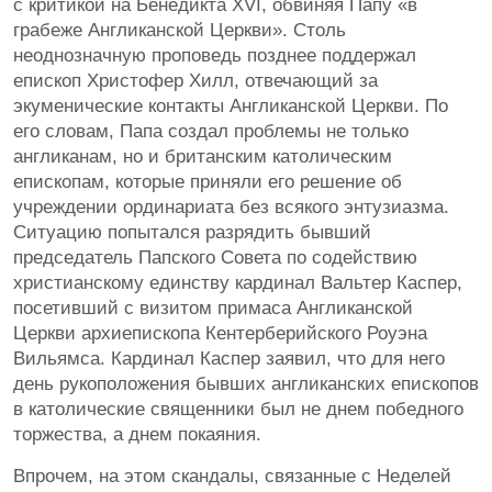
с критикой на Бенедикта XVI, обвиняя Папу «в
грабеже Англиканской Церкви». Столь
неоднозначную проповедь позднее поддержал
епископ Христофер Хилл, отвечающий за
экуменические контакты Англиканской Церкви. По
его словам, Папа создал проблемы не только
англиканам, но и британским католическим
епископам, которые приняли его решение об
учреждении ординариата без всякого энтузиазма.
Ситуацию попытался разрядить бывший
председатель Папского Совета по содействию
христианскому единству кардинал Вальтер Каспер,
посетивший с визитом примаса Англиканской
Церкви архиепископа Кентерберийского Роуэна
Вильямса. Кардинал Каспер заявил, что для него
день рукоположения бывших англиканских епископов
в католические священники был не днем победного
торжества, а днем покаяния.
Впрочем, на этом скандалы, связанные с Неделей