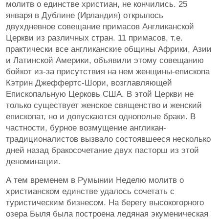
молитв о единстве христиан, не кончились. 25
января в Дублине (Ирландия) открылось
двухдневное совещание примасов Англиканской
Церкви из различных стран. 11 примасов, т.е.
практически все англиканские общины Африки, Азии
и Латинской Америки, объявили этому совещанию
бойкот из-за присутствия на нем женщины-епископа
Кэтрин Джеффертс-Шори, возглавляющей
Епископальную Церковь США. В этой Церкви не
только существует женское священство и женский
епископат, но и допускаются однополые браки. В
частности, бурное возмущение англикан-
традиционалистов вызвало состоявшееся несколько
дней назад бракосочетание двух пасторш из этой
деноминации.
А тем временем в Румынии Неделю молитв о
христианском единстве удалось сочетать с
туристическим бизнесом. На берегу высокогорного
озера Быля была построена ледяная экуменическая