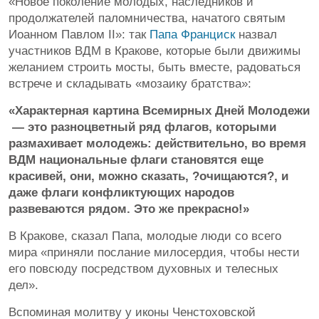
«Новое поколение молодых, наследников и
продолжателей паломничества, начатого святым
Иоанном Павлом II»: так
Папа Франциск
назвал
участников ВДМ в Кракове, которые были движимы
желанием строить мосты, быть вместе, радоваться
встрече и складывать «мозаику братства»:
«Характерная картина Всемирных Дней Молодежи
— это разноцветный ряд флагов, которыми
размахивает молодежь: действительно, во время
ВДМ национальные флаги становятся еще
красивей, они, можно сказать, ?очищаются?, и
даже флаги конфликтующих народов
развеваются рядом. Это же прекрасно!»
В Кракове, сказал Папа, молодые люди со всего
мира «приняли послание милосердия, чтобы нести
его повсюду посредством духовных и телесных
дел».
Вспоминая молитву у иконы Ченстоховской