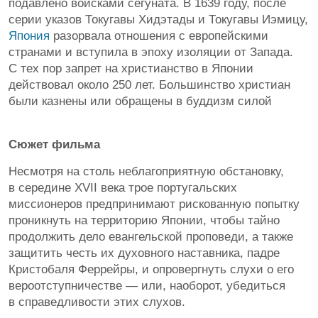
подавлено войсками сёгуната. В 1639 году, после
серии указов Токугавы Хидэтады и Токугавы Иэмицу,
Япония
разорвала отношения с европейскими
странами и вступила в эпоху изоляции от Запада.
С тех пор запрет на христианство в Японии
действовал около 250 лет. Большинство христиан
были казнены или обращены в буддизм силой
Сюжет фильма
Несмотря на столь неблагоприятную обстановку,
в середине XVII века трое португальских
миссионеров предпринимают рискованную попытку
проникнуть на территорию Японии, чтобы тайно
продолжить дело евангельской проповеди, а также
защитить честь их духовного наставника, падре
Кристобаля Феррейры, и опровергнуть слухи о его
вероотступничестве — или, наоборот, убедиться
в справедливости этих слухов.