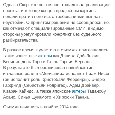
Однако Скорсезе постоянно откладывал реализацию
проекта, и в конце концов продюсеры картины
подали против него иск с требованиями выплаты
неустойки. О принятом решении не сообщалось, но,
как отмечают специализированные СМИ, видимо,
стороны урегулировали конфликт без судебного
разбирательства.
В разное время к участию в съемках приглашались
такие известные
актеры
как Дэниэл Дэй-Льюис,
Бенисио дель Торо и Гаэль Гарсия Берналь.
В результате был организован новый кастинг,
и главные роли в «Молчании» исполнят Лиам Нисон
(он исполнит роль Кристобаля Феррейры), Эндрю
Гарфилд (Себастьян Родригес), Адам Драйвер,
Киаран Хайндс, а также японские
актеры
Таданобу
Асано, Синья Цукамото и Хироюки Танака.
Съемки начались в ноябре 2014 года.