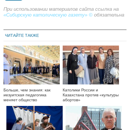
При использовании материалов сайта ссылка на
«Сибирскую католическую газету» ©
обязательна
ЧИТАЙТЕ ТАКЖЕ
Больше, чем знания: как
Католики России и
иезуитская педагогика
Казахстана против «культуры
меняет общество
абортов»