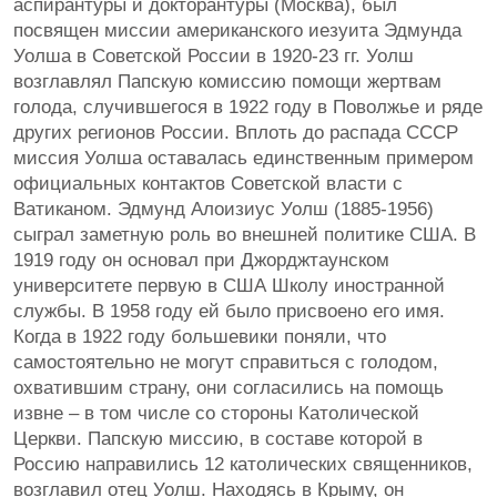
аспирантуры и докторантуры (Москва), был
посвящен миссии американского иезуита Эдмунда
Уолша в Советской России в 1920-23 гг. Уолш
возглавлял Папскую комиссию помощи жертвам
голода, случившегося в 1922 году в Поволжье и ряде
других регионов России. Вплоть до распада СССР
миссия Уолша оставалась единственным примером
официальных контактов Советской власти с
Ватиканом. Эдмунд Алоизиус Уолш (1885-1956)
сыграл заметную роль во внешней политике США. В
1919 году он основал при Джорджтаунском
университете первую в США Школу иностранной
службы. В 1958 году ей было присвоено его имя.
Когда в 1922 году большевики поняли, что
самостоятельно не могут справиться с голодом,
охватившим страну, они согласились на помощь
извне – в том числе со стороны Католической
Церкви. Папскую миссию, в составе которой в
Россию направились 12 католических священников,
возглавил отец Уолш. Находясь в Крыму, он