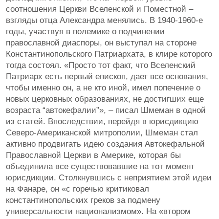
соотношения Церкви Вселенской и Поместной –
взгляды отца Александра менялись. В 1940-1960-е
годы, участвуя в полемике о подчинении
православной диаспоры, он выступал на стороне
Константинопольского Патриархата, в клире которого
тогда состоял. «Просто тот факт, что Вселенский
Патриарх есть первый епископ, дает все основания,
чтобы именно он, а не кто иной, имел попечение о
новых церковных образованиях, не достигших еще
возраста “автокефалии”», – писал Шмеман в одной
из статей. Впоследствии, перейдя в юрисдикцию
Северо-Американской митрополии, Шмеман стал
активно продвигать идею создания Автокефальной
Православной Церкви в Америке, которая бы
объединила все существовавшие на тот момент
юрисдикции. Столкнувшись с неприятием этой идеи
на Фанаре, он «с горечью критиковал
константинопольских греков за подмену
универсальности национализмом». На «втором