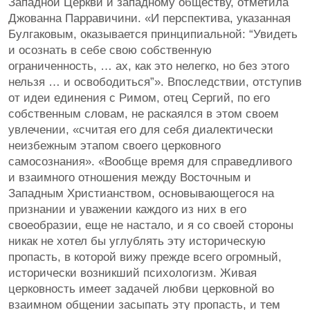
Западной Церкви и западному обществу, отметила
Джованна Парравичини. «И перспектива, указанная
Булгаковым, оказывается принципиальной: “Увидеть
и осознать в себе свою собственную
ограниченность, … ах, как это нелегко, но без этого
нельзя … и освободиться”». Впоследствии, отступив
от идеи единения с Римом, отец Сергий, по его
собственным словам, не раскаялся в этом своем
увлечении, «считая его для себя диалектически
неизбежным этапом своего церковного
самосознания». «Вообще время для справедливого
и взаимного отношения между Восточным и
Западным Христианством, основывающегося на
признании и уважении каждого из них в его
своеобразии, еще не настало, и я со своей стороны
никак не хотел бы углублять эту историческую
пропасть, в которой вижу прежде всего огромный,
исторически возникший психологизм. Живая
церковность имеет задачей любви церковной во
взаимном общении засыпать эту пропасть, и тем