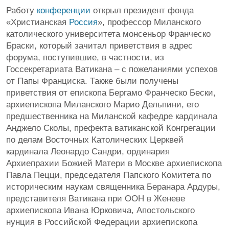
Работу
конференции
открыл президент фонда
«Христианская
Россия
», профессор Миланского
католического университета монсеньор Франческо
Браски, который зачитал приветствия в адрес
форума, поступившие, в частности, из
Госсекретариата Ватикана – с пожеланиями успехов
от Папы Франциска. Также были получены
приветствия от епископа Бергамо Франческо Бески,
архиепископа Миланского Марио Дельпини, его
предшественника на Миланской кафедре кардинала
Анджело Сколы, префекта ватиканской Конгрегации
по делам Восточных Католических Церквей
кардинала Леонардо Сандри, ординария
Архиепрахии Божией Матери в Москве архиепископа
Павла Пецци, председателя Папского Комитета по
историческим наукам священника Беранара Ардуры,
представителя Ватикана при ООН в Женеве
архиепископа Ивана Юрковича, Апостольского
нунция в Российской Федерации архиепископа