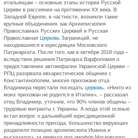
итальянцам – основные этапы истории Русской
Церкви в рассеянии на протяжении ХХ века. В
Западной Европе, в частности, возникли такие
крупные объединения, как Архиепископия
Православных Русских Церквей и Русская
Православная
Церковь
Заграницей, не
находившиеся в юрисдикции Московского
Патриархата. После того, как в октябре 2018 года –
вследствие решения Патриарха Варфоломея о
предоставлении автокефалии Украинской Церкви –
РПЦ разорвала евхаристическое общение с
Константинополем, многие прихожане отца
Владимира перестали посещать
церковь
. «Никто из
моих прихожан не родился в Италии», – рассказал
отец Владимир, уточнив, что 90% членов общины –
трудовые мигранты с Украины. А когда этой осенью
встал вопрос о дальнейшей юрисдикционной
принадлежности прихода, большинство верующих
разделило позицию архиепископа Иоанна и
высказалось за переход под омофор Московского