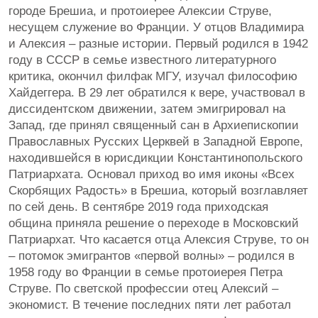
городе Брешиа, и протоиерее Алексии Струве,
несущем служение во Франции. У отцов Владимира
и Алексия – разные истории. Первый родился в 1942
году в СССР в семье известного литературного
критика, окончил филфак МГУ, изучал философию
Хайдеггера. В 29 лет обратился к вере, участвовал в
диссидентском движении, затем эмигрировал на
Запад, где принял священный сан в Архиепископии
Православных Русских Церквей в Западной Европе,
находившейся в юрисдикции Константинопольского
Патриархата. Основал приход во имя иконы «Всех
Скорбящих Радость» в Брешиа, который возглавляет
по сей день. В сентябре 2019 года приходская
община приняла решение о переходе в Московский
Патриархат. Что касается отца Алексия Струве, то он
– потомок эмигрантов «первой волны» – родился в
1958 году во Франции в семье протоиерея Петра
Струве. По светской профессии отец Алексий –
экономист. В течение последних пяти лет работал