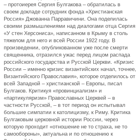
– протоиерея Сергия Булгакова – обратилась в
своем докладе сотрудник фонда «Христианская
Россия» Джованна Парравичини. Она поделилась
своими размышлениями над диалогами отца Сергия
«У стен Херсониса», написанном в Крыму в столь
тяжелом для него и всей России 1922 году. В
произведении, опубликованном уже после смерти
священника, отразился ужас перед лицом распада
российского государства и Русской Церкви. «Кризис
России – именно кризис византийских начал, точнее,
Византийского Православия», которое отделилось от
всей Западной – христианской – Европы, писал
Булгаков. Критикуя «провинциализм» и
«партикуляризм» Православных Церквей – в
частности Русской, – в тот период он испытывал
большие симпатии к католицизму, к Риму. Критика
Булгаковым церковной истории России, через
которую проходит «отношение не то страха, не то
самообороны», актуальна и по отношению к