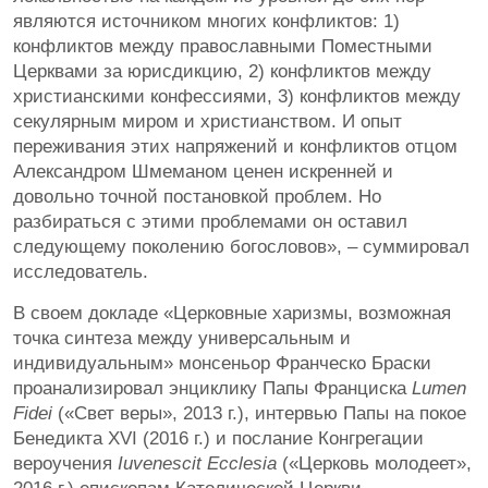
являются источником многих конфликтов: 1)
конфликтов между православными Поместными
Церквами за юрисдикцию, 2) конфликтов между
христианскими конфессиями, 3) конфликтов между
секулярным миром и христианством. И опыт
переживания этих напряжений и конфликтов отцом
Александром Шмеманом ценен искренней и
довольно точной постановкой проблем. Но
разбираться с этими проблемами он оставил
следующему поколению богословов», – суммировал
исследователь.
В своем докладе «Церковные харизмы, возможная
точка синтеза между универсальным и
индивидуальным» монсеньор Франческо Браски
проанализировал энциклику Папы Франциска
Lumen
Fidei
(«Свет веры», 2013 г.), интервью Папы на покое
Бенедикта XVI (2016 г.) и послание Конгрегации
вероучения
Iuvenescit Ecclesia
(«Церковь молодеет»,