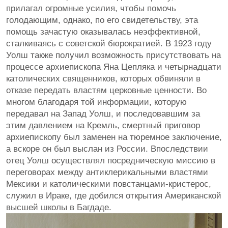
прилагал огромные усилия, чтобы помочь
голодающим, однако, по его свидетельству, эта
помощь зачастую оказывалась неэффективной,
сталкиваясь с советской бюрократией. В 1923 году
Уолш также получил возможность присутствовать на
процессе архиепископа Яна Цепляка и четырнадцати
католических священников, которых обвиняли в
отказе передать властям церковные ценности. Во
многом благодаря той информации, которую
передавал на Запад Уолш, и последовавшим за
этим давлением на Кремль, смертный приговор
архиепископу был заменен на тюремное заключение,
а вскоре он был выслан из России. Впоследствии
отец Уолш осуществлял посредническую миссию в
переговорах между антиклерикальными властями
Мексики и католическими повстанцами-кристерос,
служил в Ираке, где добился открытия Американской
высшей школы в Багдаде.