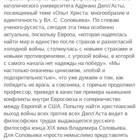
католического университета Адриано Делл’Асты,
посвященный теме «Опыт Христа: многообразие и
идентичность у Вл. С. Соловьева». По словам
ученого-русиста, сегодня эта тема особенно
актуальна, поскольку Европа, «которая надеялась
найти мир и единство после страхов и разногласий
холодной войны, столкнулась с новыми страхами и
новыми противоречиями, с угрозой войны, в которой
с самого начала нет надежды на победу». «Мы
настолько охвачены цинизмом, злобой и
подозрительностью», что уже думаем о том, как
победить не врага, а союзника, с горечью продолжил
профессор, приведя в качестве примера нынешние
конфликты внутри Евросоюза и соперничество
между Европой и США. Попытку найти христианский
выход войны всех против всех Делл’Аста видит в
философских трудах выдающегося русского
философа конца XIX века Владимира Соловьева.
Для Соловьева «просто немыслимо представлять