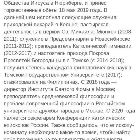
Общества Иисуса в Нюрнберге, и принес
торжественные обеты 18 мая 2019 года. В
дальнейшем исполнял следующие служения:
приходской викарий в Кёльне; пастырская
деятельность в церкви Св. Михаила, Мюнхен (2008-
2011); служение в Предсеминарии в Новосибирске
(2011-2012); преподаватель Католической гимназии
(2012-2017) и настоятель прихода Покрова
Пресвятой Богородицы в г. Томске (с 2014-2018);
получил степень кандидата филологических наук в
Томском Государственном Университете (2017);
стажировался на Филиппинах. С 2018 года —
директор Института Святого Фомы в Москве;
преподаватель средневековой философии и
проблем современной философии в Российском
университете дружбы народов в Москве. С 2020 года
является секретарем Конференции католических
епископов России. Также сообщалось, что епископу-
номинату необходимо какое-то время, чтобы найти
себе преемника на те должности и обязанности,