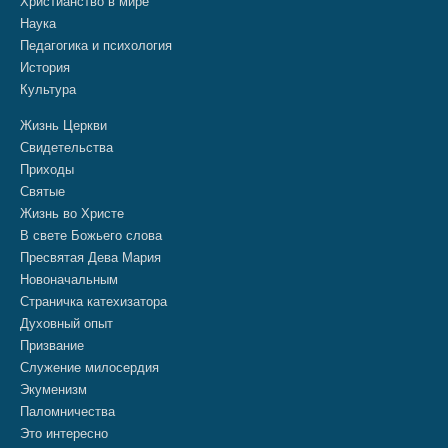
Христианство в мире
Наука
Педагогика и психология
История
Культура
Жизнь Церкви
Свидетельства
Приходы
Святые
Жизнь во Христе
В свете Божьего слова
Пресвятая Дева Мария
Новоначальным
Страничка катехизатора
Духовный опыт
Призвание
Служение милосердия
Экуменизм
Паломничества
Это интересно