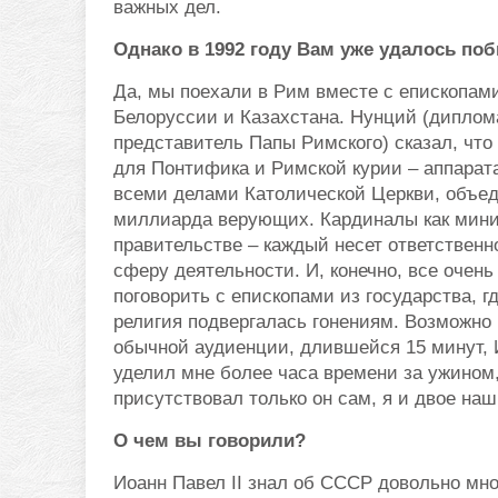
важных дел.
Однако в 1992 году Вам уже удалось поб
Да, мы поехали в Рим вместе с епископами
Белоруссии и Казахстана. Нунций (диплом
представитель Папы Римского) сказал, что
для Понтифика и Римской курии – аппарат
всеми делами Католической Церкви, объе
миллиарда верующих. Кардиналы как мини
правительстве – каждый несет ответственн
сферу деятельности. И, конечно, все очень
поговорить с епископами из государства, г
религия подвергалась гонениям. Возможно
обычной аудиенции, длившейся 15 минут, И
уделил мне более часа времени за ужином,
присутствовал только он сам, я и двое на
О чем вы говорили?
Иоанн Павел II знал об СССР довольно мно