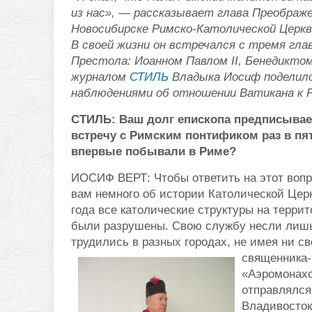
из нас», — рассказывает глава Преображе
Новосибирске Римско-Католической Церкв
В своей жизни он встречался с тремя гл
Престола: Иоанном Павлом II, Бенедиктом
журналом
СТИЛЬ
Владыка Иосиф поделил
наблюдениями об отношении Ватикана к Р
СТИЛЬ: Ваш долг епископа предписывае
встречу с Римским понтификом раз в пят
впервые побывали в Риме?
ИОСИФ ВЕРТ: Чтобы ответить на этот вопр
вам немного об истории Католической Цер
года все католические структуры на терри
были разрушены. Свою службу несли лишь 
трудились в разных городах, не имея ни св
священника-
«Аэромонахо
отправлялся
Владивосток