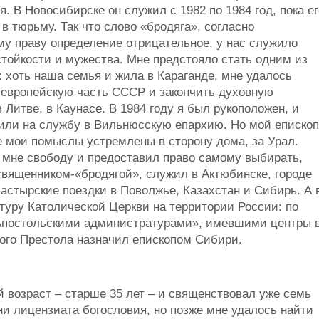
. В Новосибирске он служил с 1982 по 1984 год, пока ег
в тюрьму. Так что слово «бродяга», согласно
му праву определение отрицательное, у нас служило
тойкости и мужества. Мне предстояло стать одним из
: хоть наша семья и жила в Караганде, мне удалось
 европейскую часть СССР и закончить духовную
Литве, в Каунасе. В 1984 году я был рукоположен, и
или на службу в Вильнюсскую епархию. Но мой епископ
се мои помыслы устремлены в сторону дома, за Урал.
л мне свободу и предоставил право самому выбирать,
священником-«бродягой», служил в Актюбинске, городе
астырские поездки в Поволжье, Казахстан и Сибирь. А 
туру Католической Церкви на территории России: по
Апостольскими администратурами», имевшими центры 
того Престола назначил епископом Сибири.
 возраст – старше 35 лет – и священствовал уже семь
 ни лицензиата богословия, но позже мне удалось найти