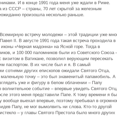
иками. И в конце 1991 года меня уже ждали в Риме.
 из СССР – страны, 70 лет скрытой за железным
неожиданно произошла несколько раньше.
 Всемирную встречу молодежи – этой традиции уже мно
авел II. В августе 1991 года такая встреча проходила в
 иконы «Черная мадонна» на Ясной горе. Тогда в
ликов, и 100 000 паломников были из Советского Союза 
 с визитом в Ватикане, позволил верующим пересекать
ким паспортом. В их числе был и я. В самый
ми сотнями других епископов ожидали Святого Отца,
и маленькую точку – это был знаменитый папамобиль. А
азглядеть уже и фигуру в белом облачении – Папу
то волнительное событие – впервые увидеть Святого Отц
сле этого меня представили Папе. К тому времени я б
шу вообще выехал впервые, поэтому пребывал в огромн
видев Папу, не мог вымолвить ни слова. Кто-то другой
 истекло – у главы Святого Престола было много других