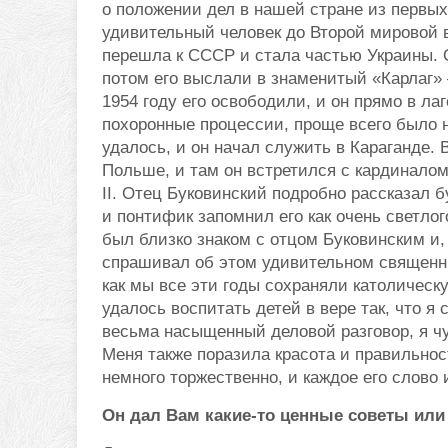
о положении дел в нашей стране из первых
удивительный человек до Второй мировой 
перешла к СССР и стала частью Украины. О
потом его выслали в знаменитый «Карлаг» 
1954 году его освободили, и он прямо в л
похоронные процессии, проще всего было н
удалось, и он начал служить в Караганде. 
Польше, и там он встретился с кардинало
II. Отец Буковинский подробно рассказал 
и понтифик запомнил его как очень светлого
был близко знаком с отцом Буковинским и,
спрашивал об этом удивительном священни
как мы все эти годы сохраняли католическу
удалось воспитать детей в вере так, что 
весьма насыщенный деловой разговор, я чу
Меня также поразила красота и правильност
немного торжественно, и каждое его слово 
Он дал Вам какие-то ценные советы или