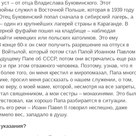
 уст – от отца Владислава Буковинского. Этот
войны служил в Восточной Польше, которая в 1939 году
тец Буковинский попал сначала в сибирский лагерь, а
– один из крупнейших лагерей страны в Караганде. В
агерной фуфайке пошел на кладбище – наблюдая
айти немецких или польских католиков. Это ему
В конце 60-х он смог получить разрешение на отпуск в
м Войтылой, который потом стал Папой Иоанном Павлом
будущему Папе об СССР, потом они встречались еще раз
 и при этом отважного человека. Поэтому, узнав, что я
 более того, он меня крестил и миропомазал, Папа мног
ке, просил меня рассказать о нашем служении, о том,
ю веру, о моей маме, которой, несмотря на все запреты,
я стал священником, а мои сестры – монахинями. Это был
вствовал, как хорошо Папа разбирается в ситуации.
ь его речи – Иоанн Павел II говорил неспешно, даже
имело вес, западало в душу.
 указания?