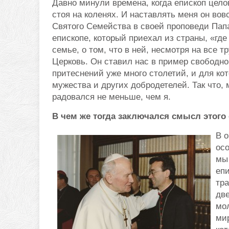
Давно минули времена, когда епископ цел
стоя на коленях. И наставлять меня он вов
Святого Семейства в своей проповеди Папа
епископе, который приехал из страны, «где
семье, о том, что в ней, несмотря на все
Церковь. Он ставил нас в пример свободно
притеснений уже много столетий, и для к
мужества и других добродетелей. Так что, 
радовался не меньше, чем я.
В чем же тогда заключался смысл этого
В 
осо
мы 
еп
тра
две
мол
ми