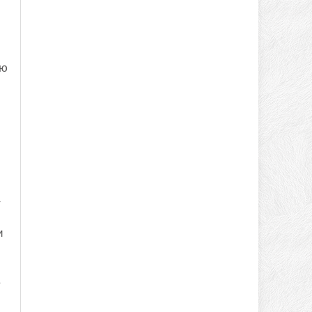
юю
и
в