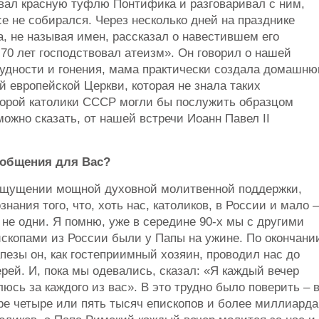
овал красную туфлю Понтифика и разговаривал с ним,
се не собирался. Через несколько дней на празднике
, не называя имен, рассказал о навестившем его
 70 лет господствовал атеизм». Он говорил о нашей
 трудности и гонения, мама практически создала домашн
й европейской Церкви, которая не знала таких
оторой католики СССР могли бы послужить образцом
можно сказать, от нашей встречи Иоанн Павел II
 общения для Вас?
ощущении мощной духовной молитвенной поддержки,
знания того, что, хоть нас, католиков, в России и мало –
не одни. Я помню, уже в середине 90-х мы с другими
ископами из России были у Папы на ужине. По окончани
пезы он, как гостеприимный хозяин, проводил нас до
рей. И, пока мы одевались, сказал: «Я каждый вечер
юсь за каждого из вас». В это трудно было поверить – 
ре четыре или пять тысяч епископов и более миллиарда