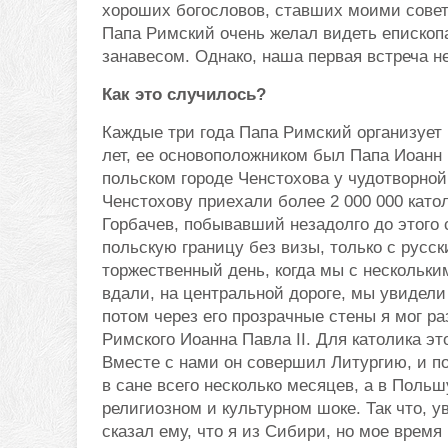
хороших богословов, ставших моими советн
Папа Римский очень желал видеть епископа
занавесом. Однако, наша первая встреча 
Как это случилось?
Каждые три года Папа Римский организует
лет, ее основоположником был Папа Иоанн П
польском городе Ченстохова у чудотворной
Ченстохову приехали более 2 000 000 като
Горбачев, побывавший незадолго до этого
польскую границу без визы, только с русс
торжественный день, когда мы с нескольки
вдали, на центральной дороге, мы увидел
потом через его прозрачные стены я мог р
Римского Иоанна Павла II. Для католика э
Вместе с нами он совершил Литургию, и по
в сане всего несколько месяцев, а в Поль
религиозном и культурном шоке. Так что, у
сказал ему, что я из Сибири, но мое время