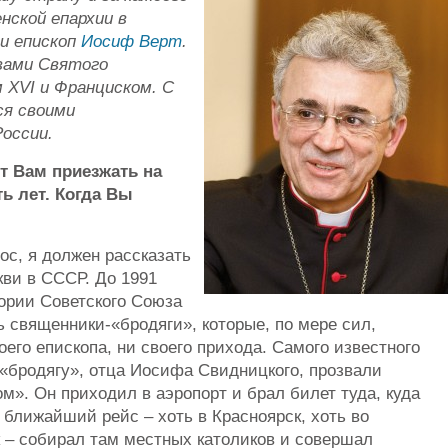
нской епархии в
и епископ
Иосиф Верт
.
авами Святого
 XVI и Франциском. С
ся своими
оссии.
т Вам приезжать на
ь лет. Когда Вы
ос, я должен рассказать
кви в СССР. До 1991
тории Советского Союза
священники-«бродяги», которые, по мере сил,
оего епископа, ни своего прихода.
Самого известного
«бродягу», отца Иосифа Свидницкого, прозвали
м». Он приходил в аэропорт и брал билет туда, куда
 ближайший рейс – хоть в Красноярск, хоть во
 – собирал там местных католиков и совершал