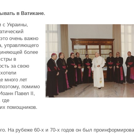
ывать в Ватикане.
 с Украины,
атический
 это очень важно
а, управляющего
диняющей более
стры в
ость за свою
 хотели
де много лет
 поэтому, помимо
оанн Павел II,
 где
ших помощников.
го. На рубеже 60-х и 70-х годов он был проинформиров