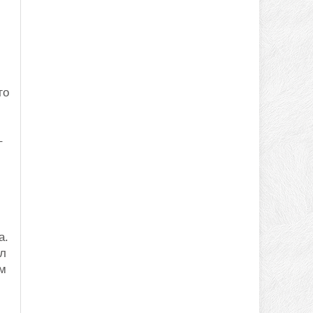
го
–
а.
ыл
ом