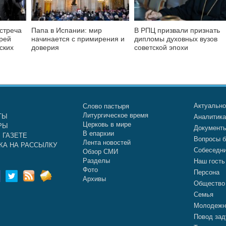
стреча
Папа в Испании: мир
В РПЦ призвали признать
рей
начинается с примирения и
дипломы духовных вузов
ских
доверия
советской эпохи
Актуальн
Слово пастыря
Литургическое время
ТЫ
Аналитик
Церковь в мире
РЫ
Документ
В епархии
 ГАЗЕТЕ
Вопросы б
Лента новостей
КА НА РАССЫЛКУ
Собеседн
Обзор СМИ
Разделы
Наш гость
Фото
Персона
Архивы
Общество
Семья
Молодежн
Повод зад