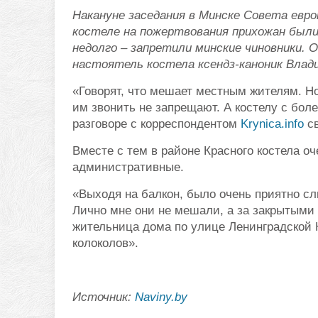
Накануне заседания в Минске Совета евро
костеле на пожертвования прихожан были
недолго – запретили минские чиновники. 
настоятель костела ксендз-каноник Влад
«Говорят, что мешает местным жителям. Но 
им звонить не запрещают. А костелу с бол
разговоре с корреспондентом
Krynica.info
св
Вместе с тем в районе Красного костела о
административные.
«Выходя на балкон, было очень приятно с
Лично мне они не мешали, а за закрытыми
жительница дома по улице Ленинградской 
колоколов».
Источник:
Naviny.by