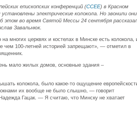
пейских епископских конференций (
CCEE
) в Красном
 установлены электрические колокола. Но звонили они
Об этом во время Святой Мессы 24 сентября рассказа
ислав Завальнюк.
на многих церквях и костелах в Минске есть колокола, 
ее чем 100-летней историей запрещают», — отметил в
ященник.
чень мало жилых домов, основные здания –
лышать колокола, было какое-то ощущение европейскост
 окнами их вообще не было слышно, — говорит
Надежда Гацак. — Я считаю, что Минску не хватает