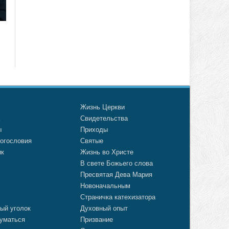
о
Жизнь Церкви
а
Свидетельства
ы
Приходы
огословия
Святые
ик
Жизнь во Христе
В свете Божьего слова
Пресвятая Дева Мария
Новоначальным
Страничка катехизатора
ый уголок
Духовный опыт
уматься
Призвание