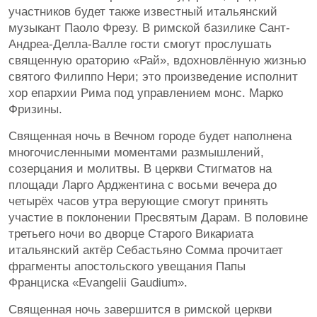
участников будет также известный итальянский
музыкант Паоло Фрезу. В римской базилике Сант-
Андреа-Делла-Валле гости смогут прослушать
священную ораторию «Рай», вдохновлённую жизнью
святого Филиппо Нери; это произведение исполнит
хор епархии Рима под управлением монс. Марко
Фризины.
Священная ночь в Вечном городе будет наполнена
многочисленными моментами размышлений,
созерцания и молитвы. В церкви Стигматов на
площади Ларго Арджентина с восьми вечера до
четырёх часов утра верующие смогут принять
участие в поклонении Пресвятым Дарам. В половине
третьего ночи во дворце Старого Викариата
итальянский актёр Себастьяно Сомма прочитает
фрагменты апостольского увещания Папы
Франциска «Evangelii Gaudium».
Священная ночь завершится в римской церкви