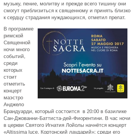
музыку, пение, молитву и прежде всего тишину они
смогут приблизиться к священному и принять близко
к сердцу страдания нуждающихся, отметил прелат.
В программе
римской
Священной
ночи много
событий,
среди
которых
стоит
отметить
концерт
маэстро
Анджело
Брандуарди, который состоится в 20:00 в базилике
Сан-Джованни-Баттиста-дей-Фиорентини. В час ночи
в церкви Святого Игнатия Лойолы начнётся концерт
«Altissima luce. Кортонский лаударий»; среди его