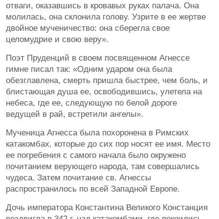
отваги, оказавшись в кровавых руках палача. Она
молилась, она склонила голову. Узрите в ее жертве
двойное мученичество: она сберегла свое
целомудрие и свою веру».
Поэт Пруденций в своем посвященном Агнессе
гимне писал так: «Одним ударом она была
обезглавлена, смерть пришла быстрее, чем боль, и
блистающая душа ее, освободившись, улетела на
небеса, где ее, следующую по белой дороге
ведущей в рай, встретили ангелы».
Мученица Агнесса была похоронена в Римских
катакомбах, которые до сих пор носят ее имя. Место
ее погребения с самого начала было окружено
почитанием верующего народа, там совершались
чудеса. Затем почитание св. Агнессы
распространилось по всей Западной Европе.
Дочь императора Константина Великого Констанция
воздвигла в 342 г. над катакомбами, где покоились