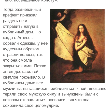
тело, посвященное Христу».
Тогда разгневанный
префект приказал
раздеть ее и
отправить нагую в
публичный дом. Но
когда с Агнессы
сорвали одежды, у нее
чудесным образом
отрасли волосы, так
что она смогла
закрыться ими. Позже
ангел доставил ей
светлое покрывало. В
публичном доме все
мужчины, пытавшиеся приблизиться к ней, внезапно
теряли свою мужскую силу и вынуждены были с
позором отправляться восвояси, так что она
сохранила свое целомудрие.