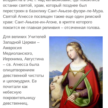
останки святой, храм, который позднее был
перестроен в базилику Сант-Аньезе-фуори-ле-Мура.
Святой Агнессе посвящен также еще один римский
храм: Сант-Аньезе-ин-Агоне, в крипте которого
покоится ее главная реликвия – отсеченная голова.
Для великих Учителей
Западной Церкви –
Амвросия
Медиоланского,
Иеронима, Августина
– св. Агнесса была
олицетворением
девственной чистоты
и целомудрия. Ее
почитали как
небесную
покровительницу
девственниц.