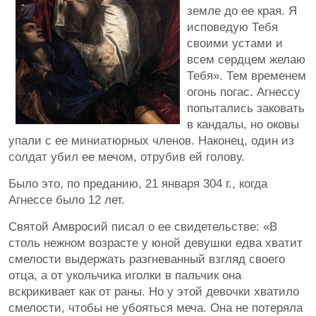
земле до ее края. Я
исповедую Тебя
своими устами и
всем сердцем желаю
Тебя». Тем временем
огонь погас. Агнессу
попытались заковать
в кандалы, но оковы
упали с ее миниатюрных членов. Наконец, один из
солдат убил ее мечом, отрубив ей голову.
Было это, по преданию, 21 января 304 г., когда
Агнессе было 12 лет.
Святой Амвросий писал о ее свидетельстве: «В
столь нежном возрасте у юной девушки едва хватит
смелости выдержать разгневанный взгляд своего
отца, а от укольчика иголки в пальчик она
вскрикивает как от раны. Но у этой девочки хватило
смелости, чтобы не убояться меча. Она не потеряла