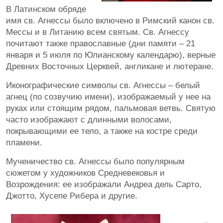
В Латинском обряде
имя св. Агнессы было включено в Римский канон св.
Мессы и в Литанию всем святым. Св. Агнессу
почитают также православные (дни памяти – 21
января и 5 июля по Юлианскому календарю), верные
Древних Восточных Церквей, англикане и лютеране.
Иконографические символы св. Агнессы – белый
агнец (по созвучию имени), изображаемый у нее на
руках или стоящим рядом, пальмовая ветвь. Святую
часто изображают с длинными волосами,
покрывающими ее тело, а также на костре среди
пламени.
Мученичество св. Агнессы было популярным
сюжетом у художников Средневековья и
Возрождения: ее изображали Андреа дель Сарто,
Джотто, Хусепе Рибера и другие.