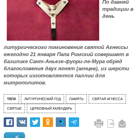
По давней
традиции в
день
литургического поминовения святой Агнессы
ежегодно 21 января Папа Римский совершает в
базилике Сант-Аньезе-фуори-ле-Мура обряд
благословения двух ягнят (агнцев), из шерсти
которых изготовляются паллии для
митрополитов.
ТЕГИ
ЛИТУРГИЧЕСКИЙ ГОД
ПАМЯТЬ
СВЯТАЯ АГНЕССА
СВЯТЫЕ
ЦЕРКОВНЫЙ КАЛЕНДАРЬ