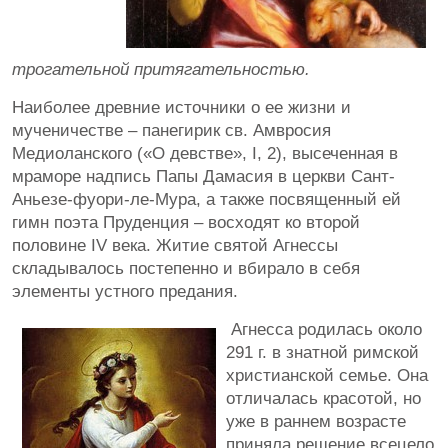
трогательной притягательностью.
Наиболее древние источники о ее жизни и
мученичестве – панегирик св. Амвросия
Медиоланского («О девстве», I, 2), высеченная в
мраморе надпись Папы Дамасия в церкви Сант-
Аньезе-фуори-ле-Мура, а также посвященный ей
гимн поэта Пруденция – восходят ко второй
половине IV века. Житие святой Агнессы
складывалось постепенно и вбирало в себя
элементы устного предания.
Агнесса родилась около
291 г. в знатной римской
христианской семье. Она
отличалась красотой, но
уже в раннем возрасте
приняла решение всецело