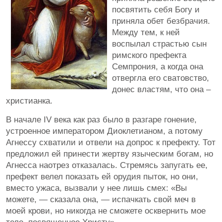
посвятить себя Богу и
приняла обет безбрачия.
Между тем, к ней
воспылал страстью сын
римского префекта
Семпрония, а когда она
отвергла его сватовство,
донес властям, что она –
христианка.
В начале IV века как раз было в разгаре гонение,
устроенное императором Диоклетианом, а потому
Агнессу схватили и отвели на допрос к префекту. Тот
предложил ей принести жертву языческим богам, но
Агнесса наотрез отказалась. Стремясь запугать ее,
префект велел показать ей орудия пыток, но они,
вместо ужаса, вызвали у нее лишь смех: «Вы
можете, — сказала она, — испачкать свой меч в
моей крови, но никогда не сможете осквернить мое