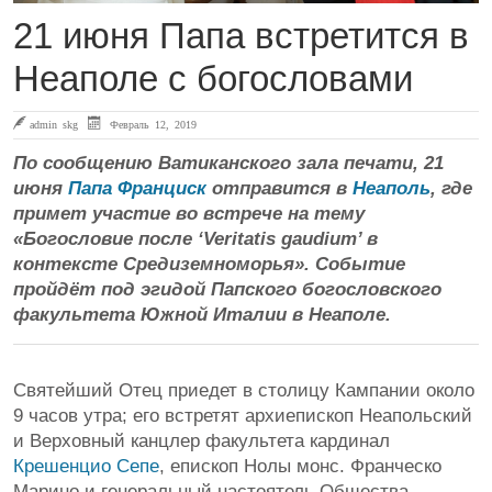
21 июня Папа встретится в
Неаполе с богословами
admin skg
Февраль 12, 2019
По сообщению Ватиканского зала печати, 21
июня
Папа Франциск
отправится в
Неаполь
, где
примет участие во встрече на тему
«Богословие после ‘Veritatis gaudium’ в
контексте Средиземноморья». Событие
пройдёт под эгидой Папского богословского
факультета Южной Италии в Неаполе.
Святейший Отец приедет в столицу Кампании около
9 часов утра; его встретят архиепископ Неапольский
и Верховный канцлер факультета кардинал
Крешенцио Сепе
, епископ Нолы монс. Франческо
Марино и генеральный настоятель Общества