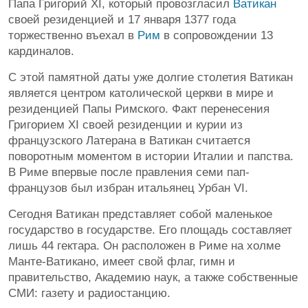
Папа Григорий XI, который провозгласил
Ватикан
своей резиденцией и 17 января 1377 года
торжественно въехал в
Рим
в сопровождении 13
кардиналов.
С этой памятной даты уже долгие столетия Ватикан
является центром католической церкви в мире и
резиденцией Папы Римского. Факт перенесения
Григорием XI своей резиденции и курии из
французского Латерана в Ватикан считается
поворотным моментом в истории Италии и папства.
В Риме впервые после правления семи пап-
французов был избран итальянец Урбан VI.
Сегодня Ватикан представляет собой маленькое
государство в государстве. Его площадь составляет
лишь 44 гектара. Он расположен в Риме на холме
Манте-Ватикано, имеет свой флаг, гимн и
правительство, Академию наук, а также собственные
СМИ: газету и радиостанцию.